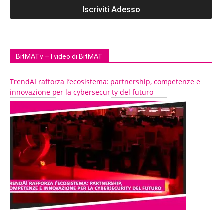
BitMATv – I video di BitMAT
TrendAI rafforza l’ecosistema: partnership, competenze e
innovazione per la cybersecurity del futuro