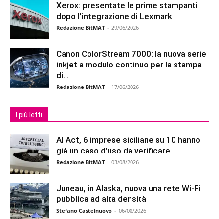
Xerox: presentate le prime stampanti
dopo l’integrazione di Lexmark
Redazione BitMAT
-
29/06/2026
Canon ColorStream 7000: la nuova serie
inkjet a modulo continuo per la stampa
di...
Redazione BitMAT
-
17/06/2026
I più letti
AI Act, 6 imprese siciliane su 10 hanno
già un caso d’uso da verificare
Redazione BitMAT
-
03/08/2026
Juneau, in Alaska, nuova una rete Wi-Fi
pubblica ad alta densità
Stefano Castelnuovo
-
06/08/2026