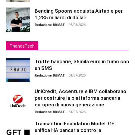
Bending Spoons acquista Airtable per
1,285 miliardi di dollari
Redazione BitMAT
-
05/08/2026
FinanceTech
Truffe bancarie, 36mila euro in fumo con
un SMS
Redazione BitMAT
-
31/07/2026
UniCredit, Accenture e IBM collaborano
per costruire la piattaforma bancaria
europea di nuova generazione
Redazione BitMAT
-
31/07/2026
Transaction Foundation Model: GFT
unifica l’IA bancaria contro la