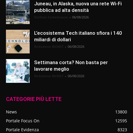
Juneau, in Alaska, nuova una rete Wi-Fi
pubblica ad alta densità
Stefano Castelnuovo
-
06/08/2026
L’ecosistema Tech italiano sfiora i 140
miliardi di dollari
Redazione BitMAT
-
06/08/2026
Settimana corta? Non basta per
lavorare meglio
Redazione BitMAT
-
06/08/2026
CATEGORIE PIÙ LETTE
News
13800
Portale Focus On
12595
Portale Evidenza
8323