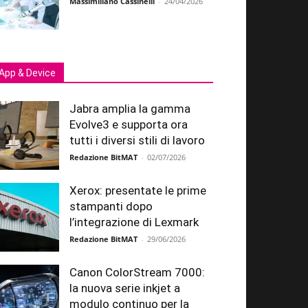
Massimiliano Cassinelli
-
24/04/2026
App & Device
Jabra amplia la gamma
Evolve3 e supporta ora
tutti i diversi stili di lavoro
Redazione BitMAT
-
02/07/2026
Xerox: presentate le prime
stampanti dopo
l’integrazione di Lexmark
Redazione BitMAT
-
29/06/2026
Canon ColorStream 7000:
la nuova serie inkjet a
modulo continuo per la