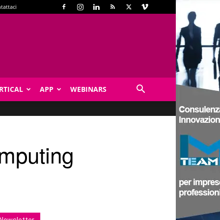
tattaci
RTICAL
APP
WEBINARS
omputing