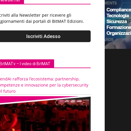
Newsletter
criviti alla Newsletter per ricevere gli
giornamenti dai portali di BitMAT Edizioni.
BitMATv – I video di BitMAT
endAI rafforza l’ecosistema: partnership,
ompetenze e innovazione per la cybersecurity
l futuro