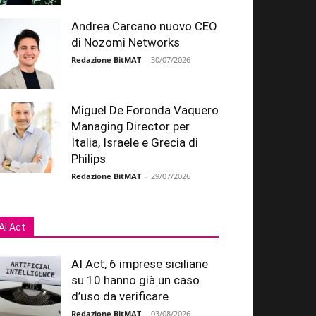
Andrea Carcano nuovo CEO
di Nozomi Networks
Redazione BitMAT
-
30/07/2026
Miguel De Foronda Vaquero
Managing Director per
Italia, Israele e Grecia di
Philips
Redazione BitMAT
-
29/07/2026
Ai Act
AI Act, 6 imprese siciliane
su 10 hanno già un caso
d’uso da verificare
Redazione BitMAT
-
03/08/2026