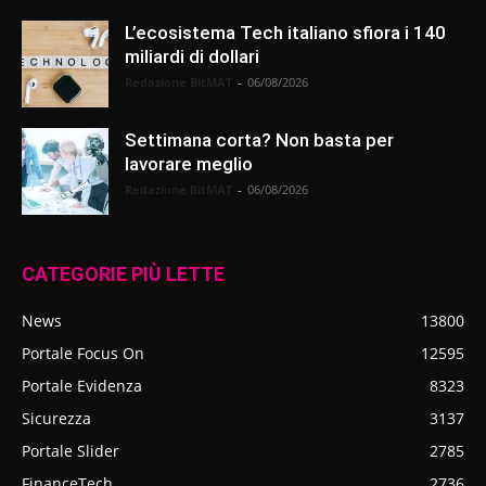
L’ecosistema Tech italiano sfiora i 140
miliardi di dollari
Redazione BitMAT
-
06/08/2026
Settimana corta? Non basta per
lavorare meglio
Redazione BitMAT
-
06/08/2026
CATEGORIE PIÙ LETTE
News
13800
Portale Focus On
12595
Portale Evidenza
8323
Sicurezza
3137
Portale Slider
2785
FinanceTech
2736