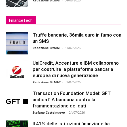
Redazione BitMAT
-
04/08/2026
FinanceTech
Truffe bancarie, 36mila euro in fumo con
un SMS
Redazione BitMAT
-
31/07/2026
UniCredit, Accenture e IBM collaborano
per costruire la piattaforma bancaria
europea di nuova generazione
Redazione BitMAT
-
31/07/2026
Transaction Foundation Model: GFT
unifica l’IA bancaria contro la
frammentazione dei dati
Stefano Castelnuovo
-
24/07/2026
Il 41% delle istituzioni finanziarie ha