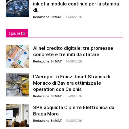
inkjet a modulo continuo per la stampa
di...
Redazione BitMAT
-
17/06/2026
I più letti
AI nel credito digitale: tre promesse
concrete e tre miti da sfatare
Redazione BitMAT
-
10/08/2026
L’Aeroporto Franz Josef Strauss di
Monaco di Baviera ottimizza le
operation con Celonis
Redazione BitMAT
-
05/08/2026
SPV acquista Cipierre Elettronica da
Braga Moro
Redazione BitMAT
-
10/08/2026