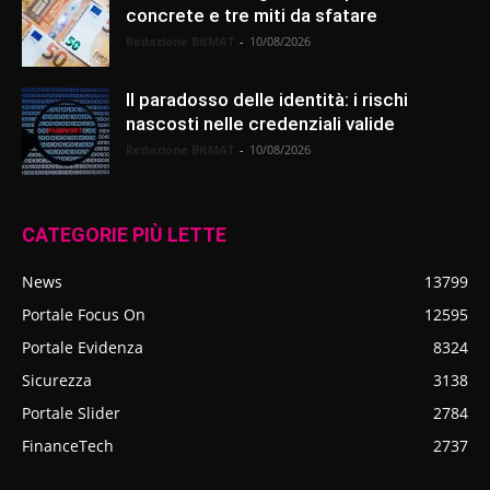
concrete e tre miti da sfatare
Redazione BitMAT
-
10/08/2026
Il paradosso delle identità: i rischi
nascosti nelle credenziali valide
Redazione BitMAT
-
10/08/2026
CATEGORIE PIÙ LETTE
News
13799
Portale Focus On
12595
Portale Evidenza
8324
Sicurezza
3138
Portale Slider
2784
FinanceTech
2737