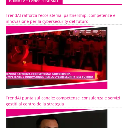
BitMATv – I video di BitMAT
TrendAI rafforza l’ecosistema: partnership, competenze e
innovazione per la cybersecurity del futuro
TrendAI punta sul canale: competenze, consulenza e servizi
gestiti al centro della strategia