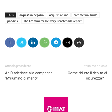
TAGS
acquisti in negozio
acquisti online
commercio ibrido
packlink
The Ecommerce Delivery Benchmark Report
Articolo precedente
Prossimo articolo
AgID aderisce alla campagna
Come ridurre il debito di
“M’illumino di meno”
sicurezza?