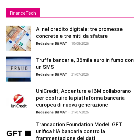
FinanceTech
AI nel credito digitale: tre promesse
concrete e tre miti da sfatare
Redazione BitMAT
-
10/08/2026
Truffe bancarie, 36mila euro in fumo con
un SMS
Redazione BitMAT
-
31/07/2026
UniCredit, Accenture e IBM collaborano
per costruire la piattaforma bancaria
europea di nuova generazione
Redazione BitMAT
-
31/07/2026
Transaction Foundation Model: GFT
unifica l’IA bancaria contro la
frammentazione dei dati