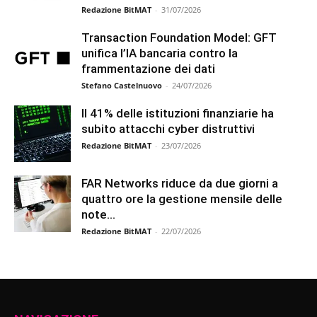
Redazione BitMAT
-
31/07/2026
Transaction Foundation Model: GFT
unifica l’IA bancaria contro la
frammentazione dei dati
Stefano Castelnuovo
-
24/07/2026
Il 41% delle istituzioni finanziarie ha
subito attacchi cyber distruttivi
Redazione BitMAT
-
23/07/2026
FAR Networks riduce da due giorni a
quattro ore la gestione mensile delle
note...
Redazione BitMAT
-
22/07/2026