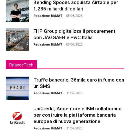
Bending Spoons acquista Airtable per
1,285 miliardi di dollari
Redazione BitMAT
-
05/08/2026
FHP Group digitalizza il procurement
con JAGGAER e PwC Italia
Redazione BitMAT
-
03/08/2026
FinanceTech
Truffe bancarie, 36mila euro in fumo con
un SMS
Redazione BitMAT
-
31/07/2026
UniCredit, Accenture e IBM collaborano
per costruire la piattaforma bancaria
europea di nuova generazione
Redazione BitMAT
-
31/07/2026