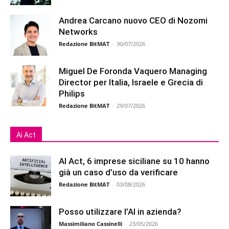
Andrea Carcano nuovo CEO di Nozomi
Networks
Redazione BitMAT
-
30/07/2026
Miguel De Foronda Vaquero Managing
Director per Italia, Israele e Grecia di
Philips
Redazione BitMAT
-
29/07/2026
Ai Act
AI Act, 6 imprese siciliane su 10 hanno
già un caso d’uso da verificare
Redazione BitMAT
-
03/08/2026
Posso utilizzare l’AI in azienda?
Massimiliano Cassinelli
-
23/05/2026