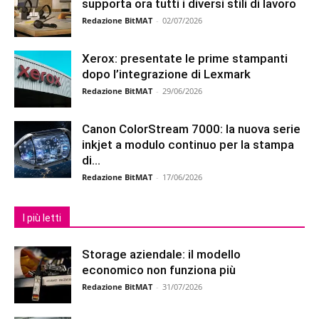
supporta ora tutti i diversi stili di lavoro
Redazione BitMAT
-
02/07/2026
Xerox: presentate le prime stampanti
dopo l’integrazione di Lexmark
Redazione BitMAT
-
29/06/2026
Canon ColorStream 7000: la nuova serie
inkjet a modulo continuo per la stampa
di...
Redazione BitMAT
-
17/06/2026
I più letti
Storage aziendale: il modello
economico non funziona più
Redazione BitMAT
-
31/07/2026