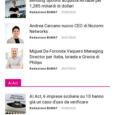
Bending Spoons acquista Airtable per
1,285 miliardi di dollari
Redazione BitMAT
-
05/08/2026
Andrea Carcano nuovo CEO di Nozomi
Networks
Redazione BitMAT
-
30/07/2026
Miguel De Foronda Vaquero Managing
Director per Italia, Israele e Grecia di
Philips
Redazione BitMAT
-
29/07/2026
Ai Act
AI Act, 6 imprese siciliane su 10 hanno
già un caso d’uso da verificare
Redazione BitMAT
-
03/08/2026