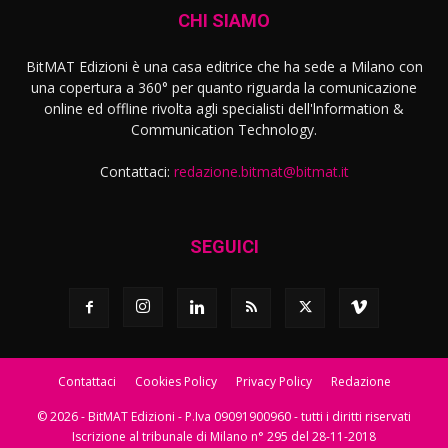
CHI SIAMO
BitMAT Edizioni è una casa editrice che ha sede a Milano con
una copertura a 360° per quanto riguarda la comunicazione
online ed offline rivolta agli specialisti dell'lnformation &
Communication Technology.
Contattaci:
redazione.bitmat@bitmat.it
SEGUICI
Contattaci
Cookies Policy
Privacy Policy
Redazione
© 2026 - BitMAT Edizioni - P.Iva 09091900960 - tutti i diritti riservati
Iscrizione al tribunale di Milano n° 295 del 28-11-2018