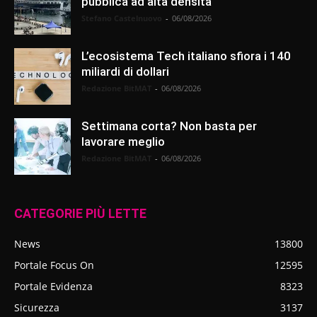
pubblica ad alta densità
Stefano Castelnuovo
-
06/08/2026
L’ecosistema Tech italiano sfiora i 140
miliardi di dollari
Redazione BitMAT
-
06/08/2026
Settimana corta? Non basta per
lavorare meglio
Redazione BitMAT
-
06/08/2026
CATEGORIE PIÙ LETTE
News
13800
Portale Focus On
12595
Portale Evidenza
8323
Sicurezza
3137