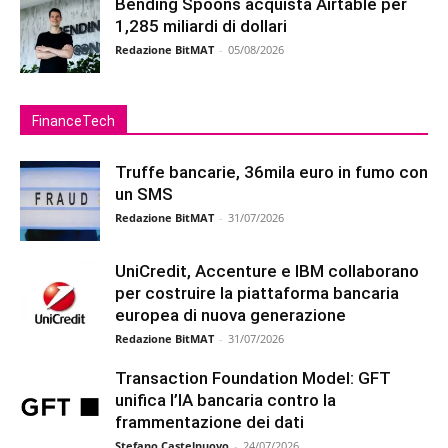
Bending Spoons acquista Airtable per
1,285 miliardi di dollari
Redazione BitMAT
-
05/08/2026
FinanceTech
Truffe bancarie, 36mila euro in fumo con
un SMS
Redazione BitMAT
-
31/07/2026
UniCredit, Accenture e IBM collaborano
per costruire la piattaforma bancaria
europea di nuova generazione
Redazione BitMAT
-
31/07/2026
Transaction Foundation Model: GFT
unifica l’IA bancaria contro la
frammentazione dei dati
Stefano Castelnuovo
-
24/07/2026