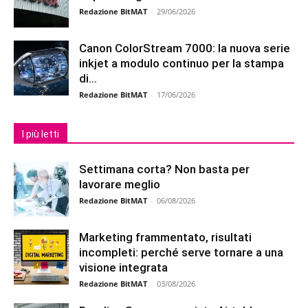
Redazione BitMAT
-
29/06/2026
Canon ColorStream 7000: la nuova serie
inkjet a modulo continuo per la stampa
di...
Redazione BitMAT
-
17/06/2026
I più letti
Settimana corta? Non basta per
lavorare meglio
Redazione BitMAT
-
06/08/2026
Marketing frammentato, risultati
incompleti: perché serve tornare a una
visione integrata
Redazione BitMAT
-
03/08/2026