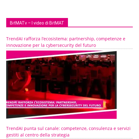
BitMATv – I video di BitMAT
TrendAI rafforza l’ecosistema: partnership, competenze e
innovazione per la cybersecurity del futuro
TrendAI punta sul canale: competenze, consulenza e servizi
gestiti al centro della strategia