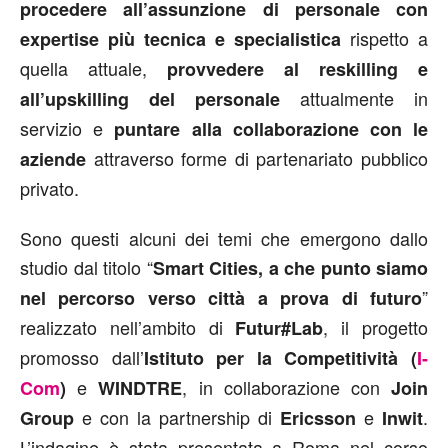
procedere all’assunzione di personale con
rispetto a
expertise più tecnica e specialistica
quella attuale,
provvedere al reskilling e
attualmente in
all’upskilling del personale
servizio e
puntare alla collaborazione con le
attraverso forme di partenariato pubblico
aziende
privato.
Sono questi alcuni dei temi che emergono dallo
studio dal titolo “
Smart Cities, a che punto siamo
”
nel percorso verso città a prova di futuro
realizzato nell’ambito di
, il progetto
Futur#Lab
promosso dall’
Istituto per la Competitività (
I-
e
, in collaborazione con
Com
)
WINDTRE
Join
e con la partnership di
e
.
Group
Ericsson
Inwit
L’indagine è stata presentata a Roma nel corso