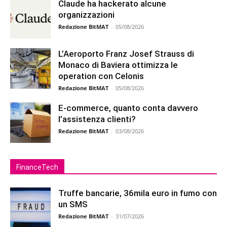
Claude ha hackerato alcune
organizzazioni
Redazione BitMAT
-
05/08/2026
L’Aeroporto Franz Josef Strauss di
Monaco di Baviera ottimizza le
operation con Celonis
Redazione BitMAT
-
05/08/2026
E-commerce, quanto conta davvero
l’assistenza clienti?
Redazione BitMAT
-
03/08/2026
FinanceTech
Truffe bancarie, 36mila euro in fumo con
un SMS
Redazione BitMAT
-
31/07/2026