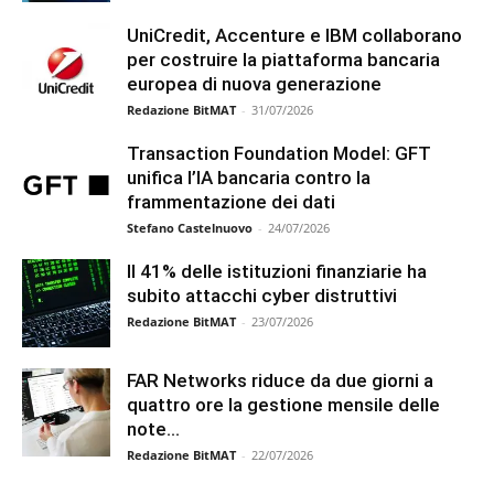
UniCredit, Accenture e IBM collaborano
per costruire la piattaforma bancaria
europea di nuova generazione
Redazione BitMAT
-
31/07/2026
Transaction Foundation Model: GFT
unifica l’IA bancaria contro la
frammentazione dei dati
Stefano Castelnuovo
-
24/07/2026
Il 41% delle istituzioni finanziarie ha
subito attacchi cyber distruttivi
Redazione BitMAT
-
23/07/2026
FAR Networks riduce da due giorni a
quattro ore la gestione mensile delle
note...
Redazione BitMAT
-
22/07/2026