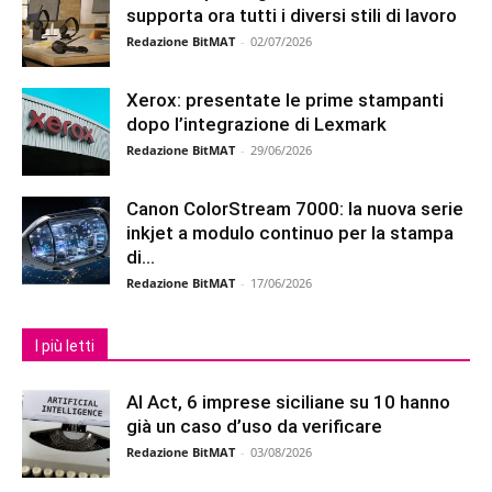
supporta ora tutti i diversi stili di lavoro
Redazione BitMAT
-
02/07/2026
Xerox: presentate le prime stampanti
dopo l’integrazione di Lexmark
Redazione BitMAT
-
29/06/2026
Canon ColorStream 7000: la nuova serie
inkjet a modulo continuo per la stampa
di...
Redazione BitMAT
-
17/06/2026
I più letti
AI Act, 6 imprese siciliane su 10 hanno
già un caso d’uso da verificare
Redazione BitMAT
-
03/08/2026