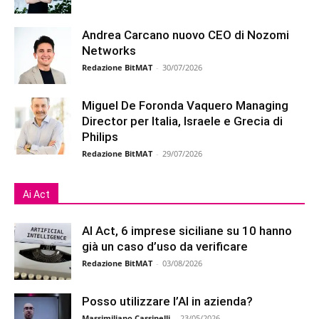
Andrea Carcano nuovo CEO di Nozomi
Networks
Redazione BitMAT
-
30/07/2026
Miguel De Foronda Vaquero Managing
Director per Italia, Israele e Grecia di
Philips
Redazione BitMAT
-
29/07/2026
Ai Act
AI Act, 6 imprese siciliane su 10 hanno
già un caso d’uso da verificare
Redazione BitMAT
-
03/08/2026
Posso utilizzare l’AI in azienda?
Massimiliano Cassinelli
-
23/05/2026