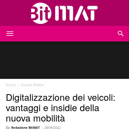
BitMat
Home
Portale BitMat
Digitalizzazione dei veicoli:
vantaggi e insidie della
nuova mobilità
Da
Redazione BitMAT
-
28/04/2022