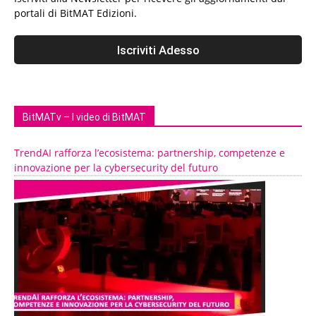
portali di BitMAT Edizioni.
BitMATv – I video di BitMAT
TrendAI rafforza l’ecosistema: partnership, competenze e
innovazione per la cybersecurity del futuro