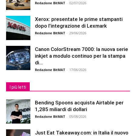
Redazione BitMAT
-
02/07/2026
Xerox: presentate le prime stampanti
dopo l’integrazione di Lexmark
Redazione BitMAT
-
29/06/2026
Canon ColorStream 7000: la nuova serie
inkjet a modulo continuo per la stampa
di...
Redazione BitMAT
-
17/06/2026
I più letti
Bending Spoons acquista Airtable per
1,285 miliardi di dollari
Redazione BitMAT
-
05/08/2026
Just Eat Takeaway.com: in Italia il nuovo