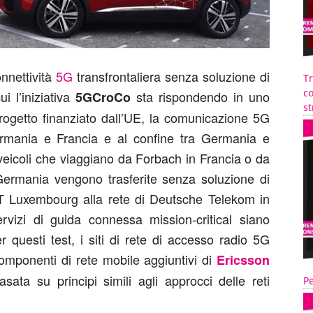
nnettività
5G
transfrontaliera senza soluzione di
T
co
 l’iniziativa
sta rispondendo in uno
5GCroCo
st
 progetto finanziato dall’UE, la comunicazione 5G
ermania e Francia e al confine tra Germania e
eicoli che viaggiano da Forbach in Francia o da
rmania vengono trasferite senza soluzione di
ST Luxembourg alla rete di Deutsche Telekom in
vizi di guida connessa mission-critical siano
r questi test, i siti di rete di accesso radio 5G
componenti di rete mobile aggiuntivi di
Ericsson
sata su principi simili agli approcci delle reti
Pe