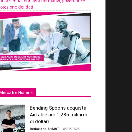
 in azienda: obblighi normativi, governance e
otezione dei dati
Mercati e Nomine
Bending Spoons acquista
Airtable per 1,285 miliardi
di dollari
Redazione BitMAT
-
05/08/2026