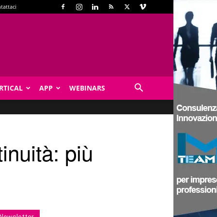
tattaci
RTICAL
APP
WEBINARS
inuità: più