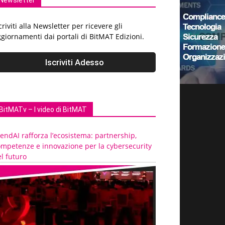
Newsletter
criviti alla Newsletter per ricevere gli
giornamenti dai portali di BitMAT Edizioni.
BitMATv – I video di BitMAT
endAI rafforza l’ecosistema: partnership,
ompetenze e innovazione per la cybersecurity
l futuro