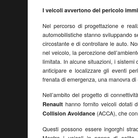
I veicoli avvertono del pericolo imm
Nel percorso di progettazione e real
automobilistiche stanno sviluppando s
circostante e di controllare le auto. N
nel veicolo, la percezione dell’ambie
limitata. In alcune situazioni, i siste
anticipare e localizzare gli eventi p
frenata di emergenza, una manovra di g
Nell’ambito del progetto di connettivi
hanno fornito veicoli dotati 
Renault
(ACCA), che conse
Collision Avoidance
Questi possono essere ingorghi strad
Mentre i veicoli in panne di solito