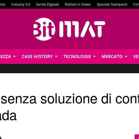
zine
Industry 5.0
Sanità Digitale
ReStart in Green
Speciale Stampanti
Con
REZZA
CASE HISTORY
TECNOLOGIE
MERCATO
VE
BitMat
senza soluzione di cont
ada