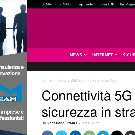
BitMAT
BitMATv
Top Trade
Linea EDP
Itis Maga
NEWS
INTERNET
SICU
Home
Portale BitMat
Portale Focus On
Connettività 5G 
sicurezza in str
Da
Redazione BitMAT
-
29/06/2022