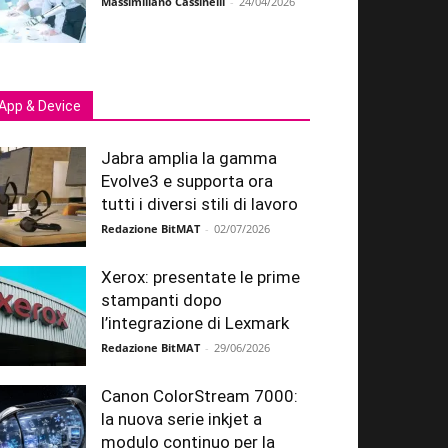
Massimiliano Cassinelli
-
24/04/2026
App & Device
Jabra amplia la gamma
Evolve3 e supporta ora
tutti i diversi stili di lavoro
Redazione BitMAT
-
02/07/2026
Xerox: presentate le prime
stampanti dopo
l’integrazione di Lexmark
Redazione BitMAT
-
29/06/2026
Canon ColorStream 7000:
la nuova serie inkjet a
modulo continuo per la