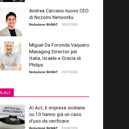
Andrea Carcano nuovo CEO
di Nozomi Networks
Redazione BitMAT
-
30/07/2026
Miguel De Foronda Vaquero
Managing Director per
Italia, Israele e Grecia di
Philips
Redazione BitMAT
-
29/07/2026
Ai Act
AI Act, 6 imprese siciliane
su 10 hanno già un caso
d’uso da verificare
Redazione BitMAT
-
03/08/2026