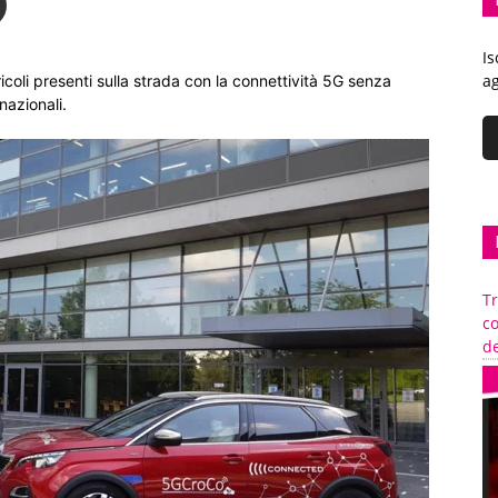
Is
ag
ricoli presenti sulla strada con la connettività 5G senza
nazionali.
Tr
c
de