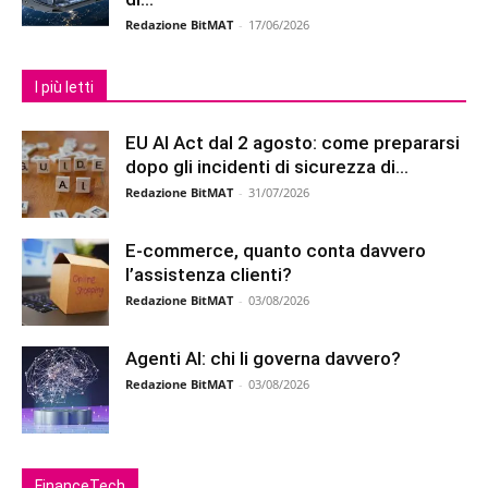
Redazione BitMAT
-
17/06/2026
I più letti
EU AI Act dal 2 agosto: come prepararsi
dopo gli incidenti di sicurezza di...
Redazione BitMAT
-
31/07/2026
E-commerce, quanto conta davvero
l’assistenza clienti?
Redazione BitMAT
-
03/08/2026
Agenti AI: chi li governa davvero?
Redazione BitMAT
-
03/08/2026
FinanceTech