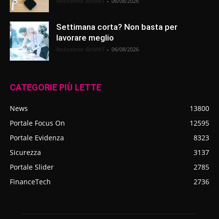
Redazione BitMAT
-
06/08/2026
Settimana corta? Non basta per
lavorare meglio
Redazione BitMAT
-
06/08/2026
CATEGORIE PIÙ LETTE
News
13800
Portale Focus On
12595
Portale Evidenza
8323
Sicurezza
3137
Portale Slider
2785
FinanceTech
2736