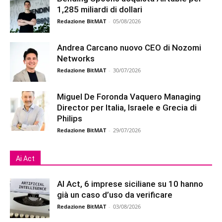
1,285 miliardi di dollari
Redazione BitMAT
-
05/08/2026
Andrea Carcano nuovo CEO di Nozomi
Networks
Redazione BitMAT
-
30/07/2026
Miguel De Foronda Vaquero Managing
Director per Italia, Israele e Grecia di
Philips
Redazione BitMAT
-
29/07/2026
Ai Act
AI Act, 6 imprese siciliane su 10 hanno
già un caso d’uso da verificare
Redazione BitMAT
-
03/08/2026