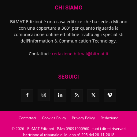
CHI SIAMO
BitMAT Edizioni è una casa editrice che ha sede a Milano
con una copertura a 360° per quanto riguarda la
comunicazione online ed offline rivolta agli specialisti
dell'lnformation & Communication Technology.
Contattaci:
redazione.bitmat@bitmat.it
SEGUICI
Contattaci
Cookies Policy
Privacy Policy
Redazione
© 2026 - BitMAT Edizioni - P.Iva 09091900960 - tutti i diritti riservati
Iscrizione al tribunale di Milano n° 295 del 28-11-2018