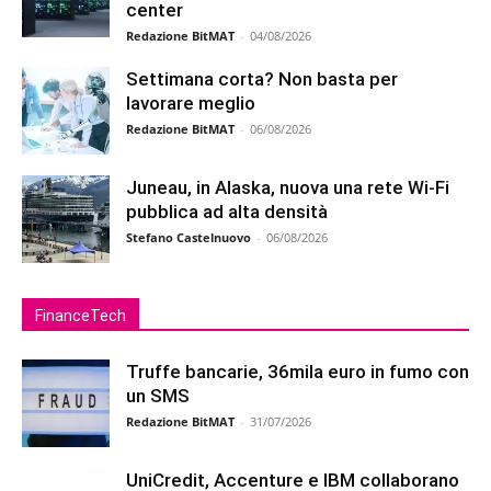
center
Redazione BitMAT
-
04/08/2026
Settimana corta? Non basta per
lavorare meglio
Redazione BitMAT
-
06/08/2026
Juneau, in Alaska, nuova una rete Wi-Fi
pubblica ad alta densità
Stefano Castelnuovo
-
06/08/2026
FinanceTech
Truffe bancarie, 36mila euro in fumo con
un SMS
Redazione BitMAT
-
31/07/2026
UniCredit, Accenture e IBM collaborano