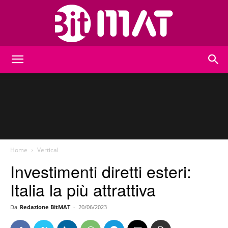
BitMat
Home
Vertical
Investimenti diretti esteri:
Italia la più attrattiva
Da
Redazione BitMAT
-
20/06/2023