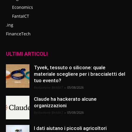
Economics
FantaICT
.ing
FinanceTech
ULTIMI ARTICOLI
Tyvek, tessuto o silicone: quale
materiale scegliere per i braccialetti del
tuo evento?
Redazione BitMAT
-
05/08/2026
Claude ha hackerato alcune
organizzazioni
Redazione BitMAT
-
05/08/2026
I dati aiutano i piccoli agricoltori