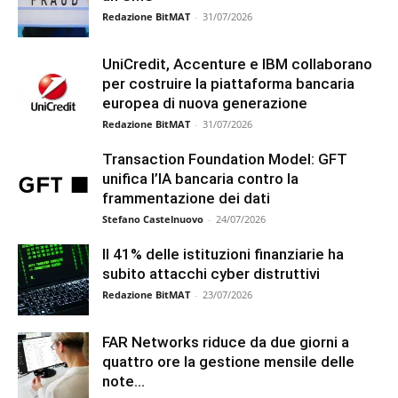
Redazione BitMAT
-
31/07/2026
UniCredit, Accenture e IBM collaborano
per costruire la piattaforma bancaria
europea di nuova generazione
Redazione BitMAT
-
31/07/2026
Transaction Foundation Model: GFT
unifica l’IA bancaria contro la
frammentazione dei dati
Stefano Castelnuovo
-
24/07/2026
Il 41% delle istituzioni finanziarie ha
subito attacchi cyber distruttivi
Redazione BitMAT
-
23/07/2026
FAR Networks riduce da due giorni a
quattro ore la gestione mensile delle
note...