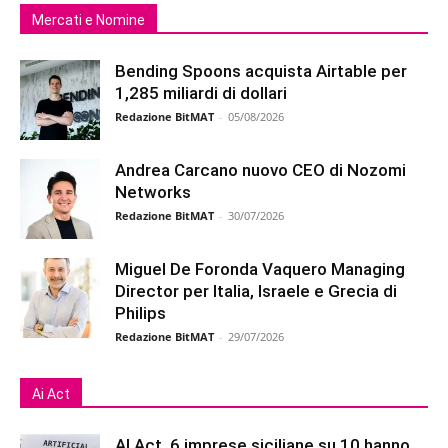
Mercati e Nomine
Bending Spoons acquista Airtable per
1,285 miliardi di dollari
Redazione BitMAT
-
05/08/2026
Andrea Carcano nuovo CEO di Nozomi
Networks
Redazione BitMAT
-
30/07/2026
Miguel De Foronda Vaquero Managing
Director per Italia, Israele e Grecia di
Philips
Redazione BitMAT
-
29/07/2026
Ai Act
AI Act, 6 imprese siciliane su 10 hanno