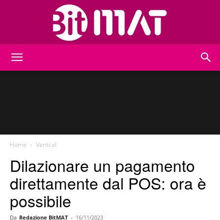
BitMat
Home
Vertical
Dilazionare un pagamento
direttamente dal POS: ora è
possibile
Da
Redazione BitMAT
-
16/11/2023