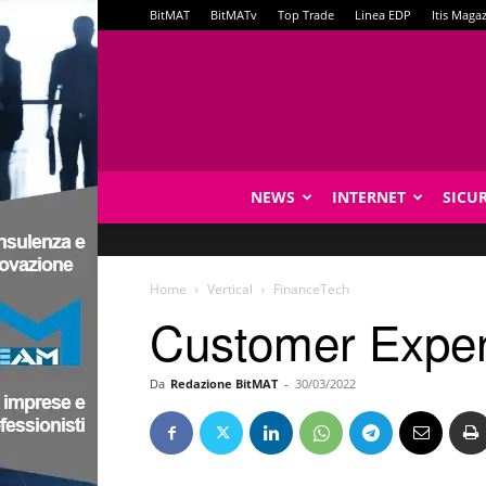
BitMAT
BitMATv
Top Trade
Linea EDP
Itis Maga
NEWS
INTERNET
SICU
Home
Vertical
FinanceTech
Customer Experi
Da
Redazione BitMAT
-
30/03/2022