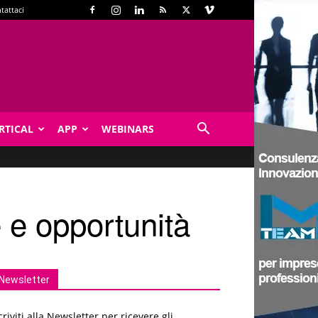
tattaci
RTICAL
APP
WEBINARS
 e opportunità
Newsletter
criviti alla Newsletter per ricevere gli