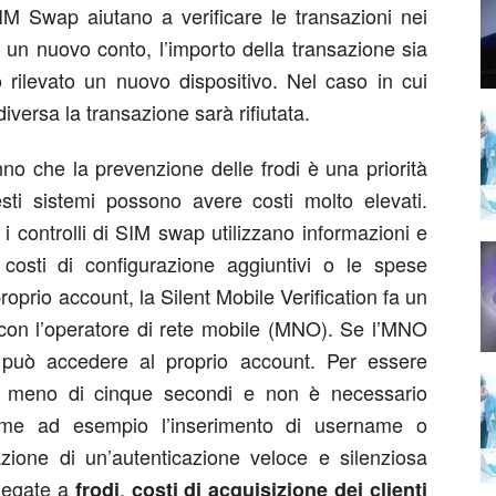
i SIM Swap aiutano a verificare le transazioni nei
su un nuovo conto, l’importo della transazione sia
to rilevato un nuovo dispositivo. Nel caso in cui
iversa la transazione sarà rifiutata.
nno che la prevenzione delle frodi è una priorità
ti sistemi possono avere costi molto elevati.
e i controlli di SIM swap utilizzano informazioni e
i costi di configurazione aggiuntivi o le spese
oprio account, la Silent Mobile Verification fa un
i con l’operatore di rete mobile (MNO). Se l’MNO
e può accedere al proprio account. Per essere
no meno di cinque secondi e non è necessario
come ad esempio l’inserimento di username o
zione di un’autenticazione veloce e silenziosa
 legate a
,
frodi
costi di acquisizione dei clienti