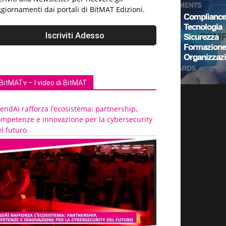
giornamenti dai portali di BitMAT Edizioni.
BitMATv – I video di BitMAT
endAI rafforza l’ecosistema: partnership,
ompetenze e innovazione per la cybersecurity
l futuro