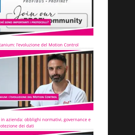
tanium: l’evoluzione del Motion Control
 in azienda: obblighi normativi, governance e
otezione dei dati