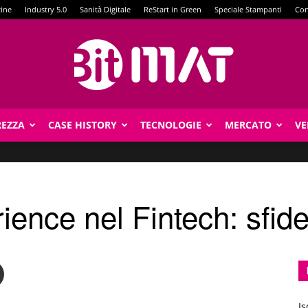
zine
Industry 5.0
Sanità Digitale
ReStart in Green
Speciale Stampanti
Con
REZZA
CASE HISTORY
TECNOLOGIE
MERCATO
VE
BitMat
ence nel Fintech: sfide
Is