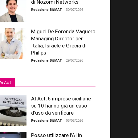
di Nozomi Networks
Redazione BitMAT
-
30/07/2026
Miguel De Foronda Vaquero
Managing Director per
Italia, Israele e Grecia di
Philips
Redazione BitMAT
-
29/07/2026
Ai Act
AI Act, 6 imprese siciliane
su 10 hanno già un caso
d’uso da verificare
Redazione BitMAT
-
03/08/2026
Posso utilizzare l’AI in