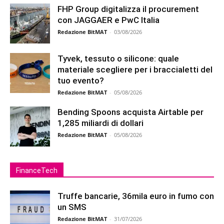
FHP Group digitalizza il procurement
con JAGGAER e PwC Italia
Redazione BitMAT
-
03/08/2026
Tyvek, tessuto o silicone: quale
materiale scegliere per i braccialetti del
tuo evento?
Redazione BitMAT
-
05/08/2026
Bending Spoons acquista Airtable per
1,285 miliardi di dollari
Redazione BitMAT
-
05/08/2026
FinanceTech
Truffe bancarie, 36mila euro in fumo con
un SMS
Redazione BitMAT
-
31/07/2026