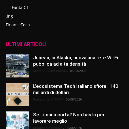
FantaICT
.ing
FinanceTech
ULTIMI ARTICOLI
Juneau, in Alaska, nuova una rete Wi-Fi
pubblica ad alta densità
Stefano Castelnuovo
-
06/08/2026
L’ecosistema Tech italiano sfiora i 140
miliardi di dollari
Redazione BitMAT
-
06/08/2026
Settimana corta? Non basta per
lavorare meglio
Redazione BitMAT
-
06/08/2026