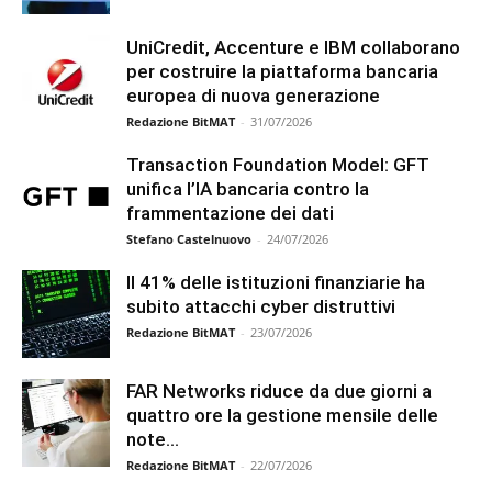
UniCredit, Accenture e IBM collaborano
per costruire la piattaforma bancaria
europea di nuova generazione
Redazione BitMAT
-
31/07/2026
Transaction Foundation Model: GFT
unifica l’IA bancaria contro la
frammentazione dei dati
Stefano Castelnuovo
-
24/07/2026
Il 41% delle istituzioni finanziarie ha
subito attacchi cyber distruttivi
Redazione BitMAT
-
23/07/2026
FAR Networks riduce da due giorni a
quattro ore la gestione mensile delle
note...
Redazione BitMAT
-
22/07/2026