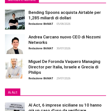
Bending Spoons acquista Airtable per
1,285 miliardi di dollari
Redazione BitMAT
-
05/08/2026
Andrea Carcano nuovo CEO di Nozomi
Networks
Redazione BitMAT
-
30/07/2026
Miguel De Foronda Vaquero Managing
Director per Italia, Israele e Grecia di
Philips
Redazione BitMAT
-
29/07/2026
Ai Act
AI Act, 6 imprese siciliane su 10 hanno
già un caso d’uso da verificare