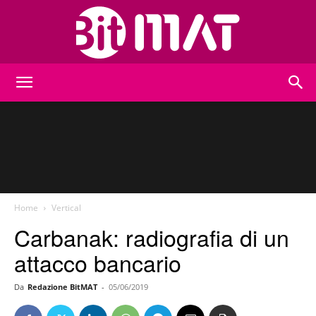
BitMat
Home
Vertical
Carbanak: radiografia di un
attacco bancario
Da
Redazione BitMAT
-
05/06/2019