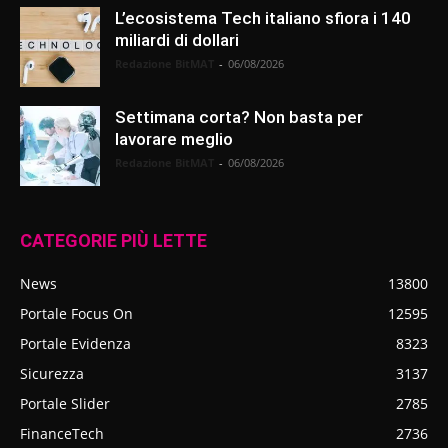
L’ecosistema Tech italiano sfiora i 140
miliardi di dollari
Redazione BitMAT
-
06/08/2026
Settimana corta? Non basta per
lavorare meglio
Redazione BitMAT
-
06/08/2026
CATEGORIE PIÙ LETTE
News
13800
Portale Focus On
12595
Portale Evidenza
8323
Sicurezza
3137
Portale Slider
2785
FinanceTech
2736