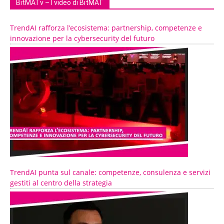
BitMATv – I video di BitMAT
TrendAI rafforza l’ecosistema: partnership, competenze e
innovazione per la cybersecurity del futuro
TrendAI punta sul canale: competenze, consulenza e servizi
gestiti al centro della strategia