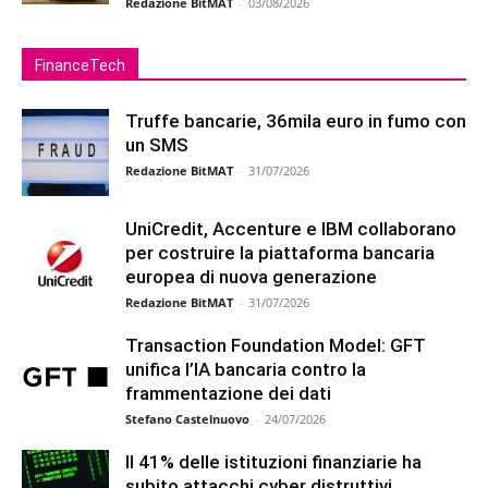
Redazione BitMAT
-
03/08/2026
FinanceTech
Truffe bancarie, 36mila euro in fumo con
un SMS
Redazione BitMAT
-
31/07/2026
UniCredit, Accenture e IBM collaborano
per costruire la piattaforma bancaria
europea di nuova generazione
Redazione BitMAT
-
31/07/2026
Transaction Foundation Model: GFT
unifica l’IA bancaria contro la
frammentazione dei dati
Stefano Castelnuovo
-
24/07/2026
Il 41% delle istituzioni finanziarie ha
subito attacchi cyber distruttivi