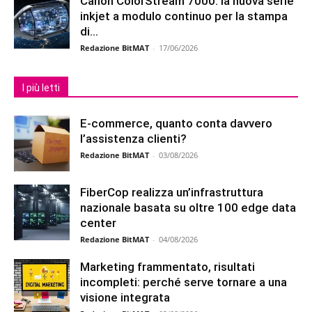
Canon ColorStream 7000: la nuova serie
inkjet a modulo continuo per la stampa
di...
Redazione BitMAT
-
17/06/2026
I più letti
E-commerce, quanto conta davvero
l’assistenza clienti?
Redazione BitMAT
-
03/08/2026
FiberCop realizza un’infrastruttura
nazionale basata su oltre 100 edge data
center
Redazione BitMAT
-
04/08/2026
Marketing frammentato, risultati
incompleti: perché serve tornare a una
visione integrata