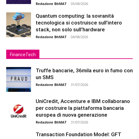
Redazione BitMAT
-
05/08/2026
Quantum computing: la sovranità
tecnologica si costruisce sull’intero
stack, non solo sull’hardware
Redazione BitMAT
-
04/08/2026
FinanceTech
Truffe bancarie, 36mila euro in fumo con
un SMS
Redazione BitMAT
-
31/07/2026
UniCredit, Accenture e IBM collaborano
per costruire la piattaforma bancaria
europea di nuova generazione
Redazione BitMAT
-
31/07/2026
Transaction Foundation Model: GFT