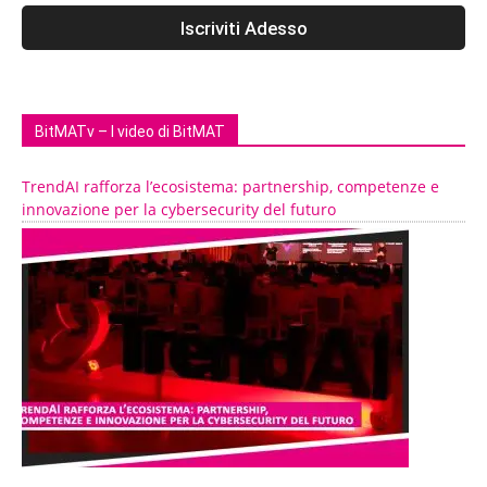
BitMATv – I video di BitMAT
TrendAI rafforza l’ecosistema: partnership, competenze e
innovazione per la cybersecurity del futuro