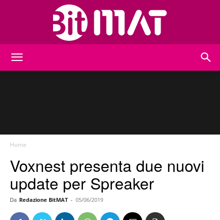
BitMat
Home
Voxnest presenta due nuovi
update per Spreaker
Da
Redazione BitMAT
-
05/06/2019