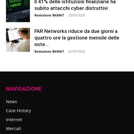
Il 41% delle istituzioni finanziarie ha
subito attacchi cyber distruttivi
Redazione BitMAT
-
23/07/2026
FAR Networks riduce da due giorni a
quattro ore la gestione mensile delle
note...
Redazione BitMAT
-
22/07/2026
NAVIGAZIONE
News
Case History
Internet
Mercati