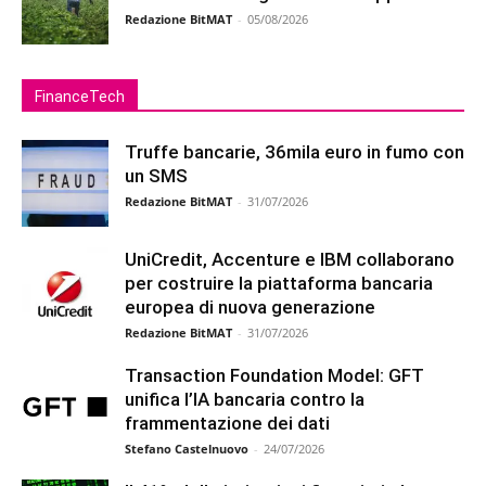
Redazione BitMAT
-
05/08/2026
FinanceTech
Truffe bancarie, 36mila euro in fumo con
un SMS
Redazione BitMAT
-
31/07/2026
UniCredit, Accenture e IBM collaborano
per costruire la piattaforma bancaria
europea di nuova generazione
Redazione BitMAT
-
31/07/2026
Transaction Foundation Model: GFT
unifica l’IA bancaria contro la
frammentazione dei dati
Stefano Castelnuovo
-
24/07/2026