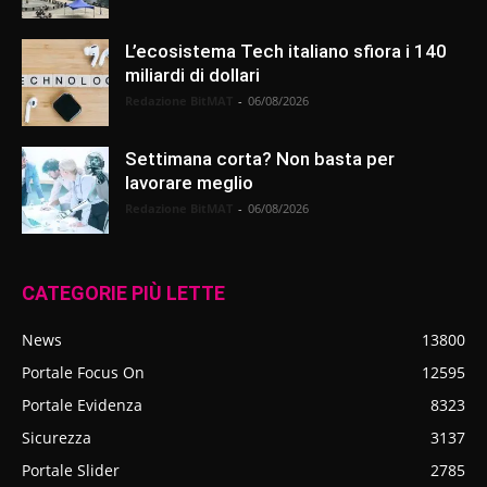
L’ecosistema Tech italiano sfiora i 140
miliardi di dollari
Redazione BitMAT
-
06/08/2026
Settimana corta? Non basta per
lavorare meglio
Redazione BitMAT
-
06/08/2026
CATEGORIE PIÙ LETTE
News
13800
Portale Focus On
12595
Portale Evidenza
8323
Sicurezza
3137
Portale Slider
2785