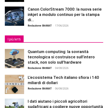
Canon ColorStream 7000: la nuova serie
inkjet a modulo continuo per la stampa
di...
Redazione BitMAT
-
17/06/2026
I più letti
Quantum computing: la sovranità
tecnologica si costruisce sull’intero
stack, non solo sull’hardware
Redazione BitMAT
-
04/08/2026
L’ecosistema Tech italiano sfiora i 140
miliardi di dollari
Redazione BitMAT
-
06/08/2026
I dati aiutano i piccoli agricoltori
sudafricani a cogliere nuove opportunità