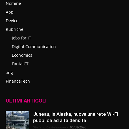
Nomine
App
Device
Rubriche
Jobs for IT
Digital Communication
Economics
FantaICT
.ing
FinanceTech
ULTIMI ARTICOLI
Juneau, in Alaska, nuova una rete Wi-Fi
pubblica ad alta densità
Stefano Castelnuovo
-
06/08/2026