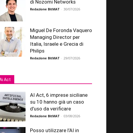
di Nozomi Networks
Redazione BitMAT
-
30/07/2026
Miguel De Foronda Vaquero
Managing Director per
Italia, Israele e Grecia di
Philips
Redazione BitMAT
-
29/07/2026
Ai Act
AI Act, 6 imprese siciliane
su 10 hanno già un caso
d’uso da verificare
Redazione BitMAT
-
03/08/2026
Posso utilizzare l’AI in