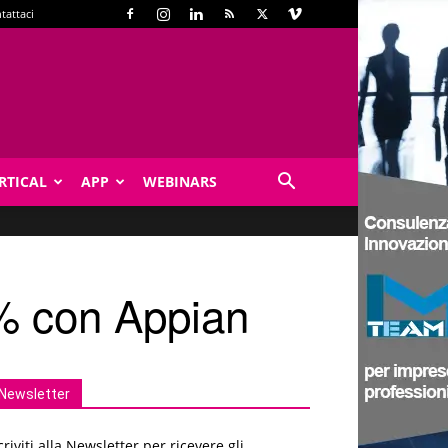
tattaci
RTICAL
APP
WEBINARS
3% con Appian
Newsletter
criviti alla Newsletter per ricevere gli