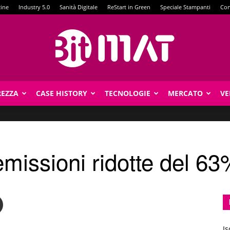
zine
Industry 5.0
Sanità Digitale
ReStart in Green
Speciale Stampanti
Con
REZZA
CASE HISTORY
TECNOLOGIE
MERCATO
VE
BitMat
emissioni ridotte del 6
Is