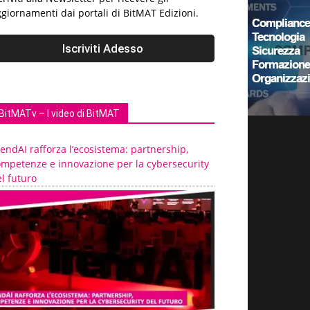
giornamenti dai portali di BitMAT Edizioni.
BitMATv – I video di BitMAT
endAI rafforza l’ecosistema: partnership,
ompetenze e innovazione per la cybersecurity
l futuro