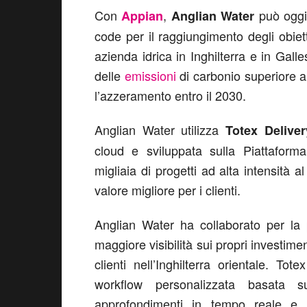
Con
,
può oggi 
Appian
Anglian Water
code per il raggiungimento degli obiet
azienda idrica in Inghilterra e in Gal
delle
emissioni
di carbonio superiore al
l’azzeramento entro il 2030.
Anglian Water utilizza
Totex Delive
cloud e sviluppata sulla Piattafor
migliaia di progetti ad alta intensità a
valore migliore per i clienti.
Anglian Water ha collaborato per la
maggiore visibilità sui propri investimen
clienti nell’Inghilterra orientale. T
workflow personalizzata basata s
approfondimenti in tempo reale e dat