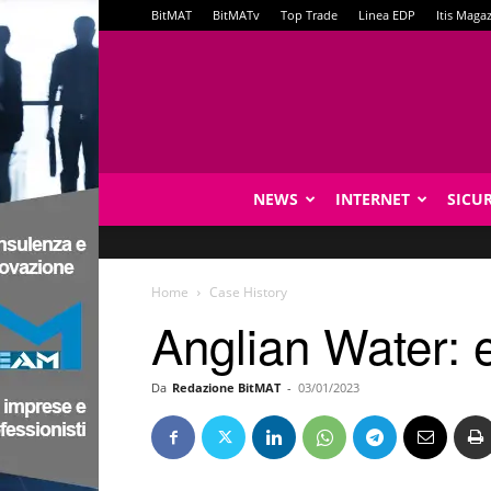
BitMAT
BitMATv
Top Trade
Linea EDP
Itis Maga
NEWS
INTERNET
SICU
Home
Case History
Anglian Water: 
Da
Redazione BitMAT
-
03/01/2023