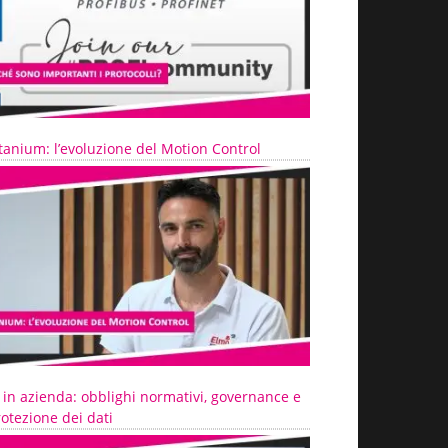
tanium: l’evoluzione del Motion Control
 in azienda: obblighi normativi, governance e
otezione dei dati