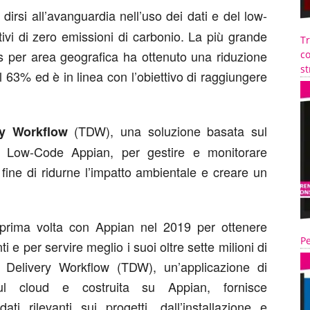
dirsi all’avanguardia nell’uso dei dati e del low-
tivi di zero emissioni di carbonio. La più grande
T
les per area geografica ha ottenuto una riduzione
co
st
 63% ed è in linea con l’obiettivo di raggiungere
(TDW), una soluzione basata sul
ry Workflow
ma Low-Code Appian, per gestire e monitorare
l fine di ridurne l’impatto ambientale e creare un
 prima volta con Appian nel 2019 per ottenere
Pe
ti e per servire meglio i suoi oltre sette milioni di
otex Delivery Workflow (TDW), un’applicazione di
ul cloud e costruita su Appian, fornisce
i rilevanti sui progetti, dall’installazione e