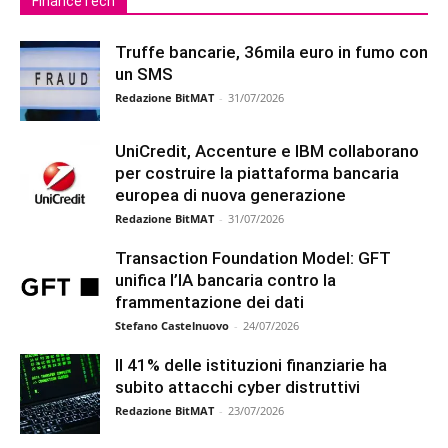
FinanceTech
Truffe bancarie, 36mila euro in fumo con
un SMS
Redazione BitMAT
-
31/07/2026
UniCredit, Accenture e IBM collaborano
per costruire la piattaforma bancaria
europea di nuova generazione
Redazione BitMAT
-
31/07/2026
Transaction Foundation Model: GFT
unifica l’IA bancaria contro la
frammentazione dei dati
Stefano Castelnuovo
-
24/07/2026
Il 41% delle istituzioni finanziarie ha
subito attacchi cyber distruttivi
Redazione BitMAT
-
23/07/2026