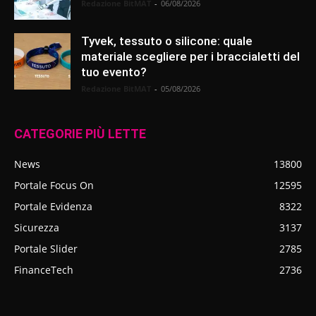
Redazione BitMAT
-
06/08/2026
Tyvek, tessuto o silicone: quale
materiale scegliere per i braccialetti del
tuo evento?
Redazione BitMAT
-
05/08/2026
CATEGORIE PIÙ LETTE
News
13800
Portale Focus On
12595
Portale Evidenza
8322
Sicurezza
3137
Portale Slider
2785
FinanceTech
2736