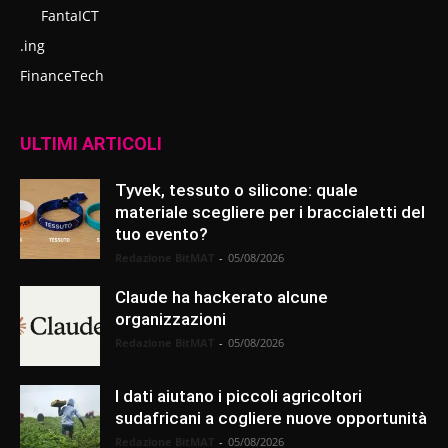
FantaICT
.ing
FinanceTech
ULTIMI ARTICOLI
Tyvek, tessuto o silicone: quale
materiale scegliere per i braccialetti del
tuo evento?
Redazione BitMAT
-
05/08/2026
Claude ha hackerato alcune
organizzazioni
Redazione BitMAT
-
05/08/2026
I dati aiutano i piccoli agricoltori
sudafricani a cogliere nuove opportunità
Redazione BitMAT
-
05/08/2026