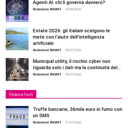
Agenti AI: chi li governa davvero?
Redazione BitMAT
-
03/08/2026
Estate 2026: gli italiani scelgono le
mete con l’aiuto dell’intelligenza
artificiale
Redazione BitMAT
-
30/07/2026
Municipal utility, il rischio cyber non
riguarda solo i dati ma la continuità del...
Redazione BitMAT
-
30/07/2026
FinanceTech
Truffe bancarie, 36mila euro in fumo con
un SMS
Redazione BitMAT
-
31/07/2026