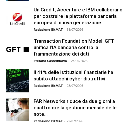
UniCredit, Accenture e IBM collaborano
per costruire la piattaforma bancaria
europea di nuova generazione
Redazione BitMAT
-
31/07/2026
Transaction Foundation Model: GFT
unifica l’IA bancaria contro la
frammentazione dei dati
Stefano Castelnuovo
-
24/07/2026
Il 41% delle istituzioni finanziarie ha
subito attacchi cyber distruttivi
Redazione BitMAT
-
23/07/2026
FAR Networks riduce da due giorni a
quattro ore la gestione mensile delle
note...
Redazione BitMAT
-
22/07/2026