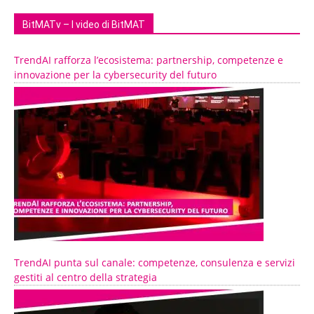
BitMATv – I video di BitMAT
TrendAI rafforza l’ecosistema: partnership, competenze e
innovazione per la cybersecurity del futuro
TrendAI punta sul canale: competenze, consulenza e servizi
gestiti al centro della strategia