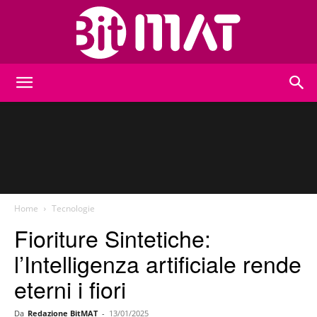
BitMat
Home
Tecnologie
Fioriture Sintetiche:
l’Intelligenza artificiale rende
eterni i fiori
Da
Redazione BitMAT
-
13/01/2025