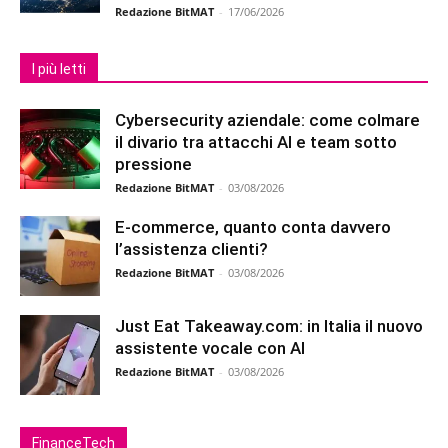
Redazione BitMAT
-
17/06/2026
I più letti
Cybersecurity aziendale: come colmare
il divario tra attacchi AI e team sotto
pressione
Redazione BitMAT
-
03/08/2026
E-commerce, quanto conta davvero
l’assistenza clienti?
Redazione BitMAT
-
03/08/2026
Just Eat Takeaway.com: in Italia il nuovo
assistente vocale con AI
Redazione BitMAT
-
03/08/2026
FinanceTech