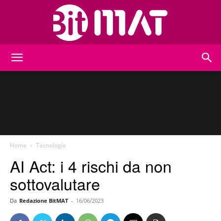
BitMat
Home
Tecnologie
AI Act: i 4 rischi da non
sottovalutare
Da
Redazione BitMAT
-
16/06/2023