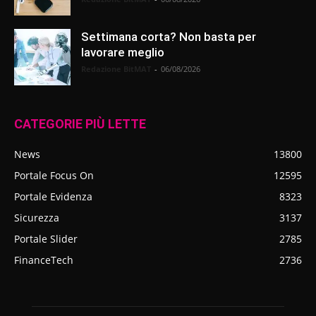
Settimana corta? Non basta per
lavorare meglio
Redazione BitMAT
-
06/08/2026
CATEGORIE PIÙ LETTE
News
13800
Portale Focus On
12595
Portale Evidenza
8323
Sicurezza
3137
Portale Slider
2785
FinanceTech
2736