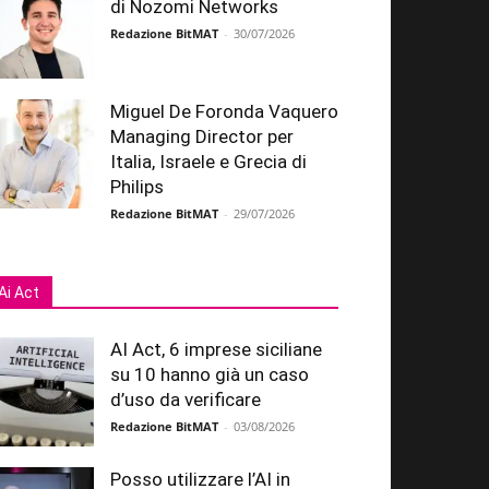
di Nozomi Networks
Redazione BitMAT
-
30/07/2026
Miguel De Foronda Vaquero
Managing Director per
Italia, Israele e Grecia di
Philips
Redazione BitMAT
-
29/07/2026
Ai Act
AI Act, 6 imprese siciliane
su 10 hanno già un caso
d’uso da verificare
Redazione BitMAT
-
03/08/2026
Posso utilizzare l’AI in