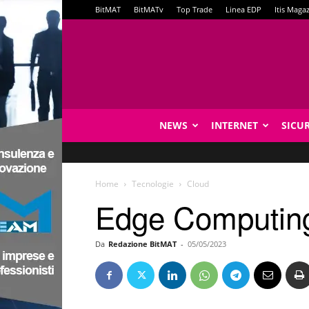
BitMAT
BitMATv
Top Trade
Linea EDP
Itis Maga
NEWS
INTERNET
SICU
Home
Tecnologie
Cloud
Edge Computing: 
Da
Redazione BitMAT
-
05/05/2023