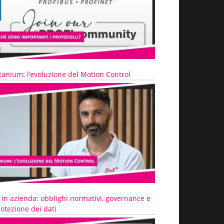
tanium: l’evoluzione del Motion Control
 in azienda: obblighi normativi, governance e
otezione dei dati