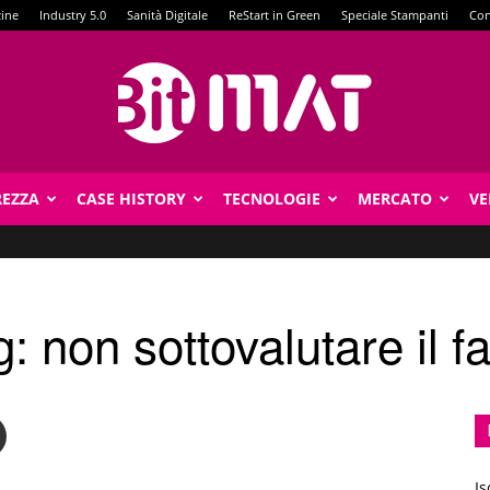
zine
Industry 5.0
Sanità Digitale
ReStart in Green
Speciale Stampanti
Con
REZZA
CASE HISTORY
TECNOLOGIE
MERCATO
VE
BitMat
non sottovalutare il fa
Is