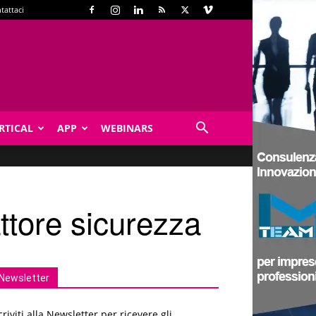
tattaci
RTICAL
APP
WEBINARS
ttore sicurezza
Newsletter
criviti alla Newsletter per ricevere gli