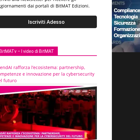
giornamenti dai portali di BitMAT Edizioni.
BitMATv – I video di BitMAT
endAI rafforza l’ecosistema: partnership,
ompetenze e innovazione per la cybersecurity
l futuro