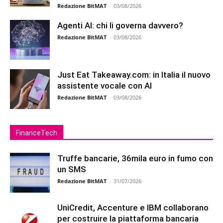
Redazione BitMAT
-
03/08/2026
Agenti AI: chi li governa davvero?
Redazione BitMAT
-
03/08/2026
Just Eat Takeaway.com: in Italia il nuovo
assistente vocale con AI
Redazione BitMAT
-
03/08/2026
FinanceTech
Truffe bancarie, 36mila euro in fumo con
un SMS
Redazione BitMAT
-
31/07/2026
UniCredit, Accenture e IBM collaborano
per costruire la piattaforma bancaria