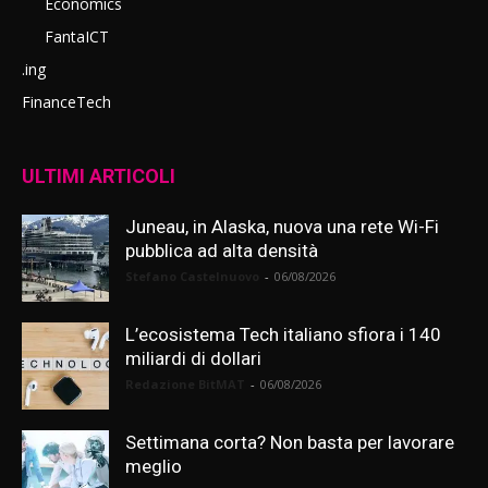
Economics
FantaICT
.ing
FinanceTech
ULTIMI ARTICOLI
Juneau, in Alaska, nuova una rete Wi-Fi
pubblica ad alta densità
Stefano Castelnuovo
-
06/08/2026
L’ecosistema Tech italiano sfiora i 140
miliardi di dollari
Redazione BitMAT
-
06/08/2026
Settimana corta? Non basta per lavorare
meglio