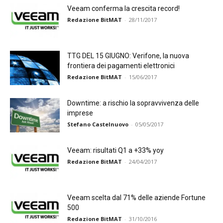
Veeam conferma la crescita record!
Redazione BitMAT
-
28/11/2017
TTG DEL 15 GIUGNO: Verifone, la nuova
frontiera dei pagamenti elettronici
Redazione BitMAT
-
15/06/2017
Downtime: a rischio la sopravvivenza delle
imprese
Stefano Castelnuovo
-
05/05/2017
Veeam: risultati Q1 a +33% yoy
Redazione BitMAT
-
24/04/2017
Veeam scelta dal 71% delle aziende Fortune
500
Redazione BitMAT
-
31/10/2016