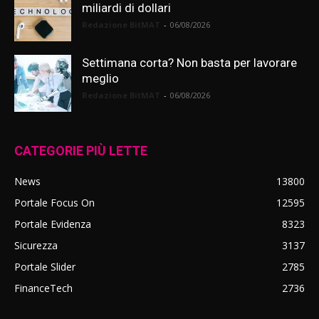
miliardi di dollari
Redazione BitMAT
-
06/08/2026
Settimana corta? Non basta per lavorare
meglio
Redazione BitMAT
-
06/08/2026
CATEGORIE PIÙ LETTE
News
13800
Portale Focus On
12595
Portale Evidenza
8323
Sicurezza
3137
Portale Slider
2785
FinanceTech
2736