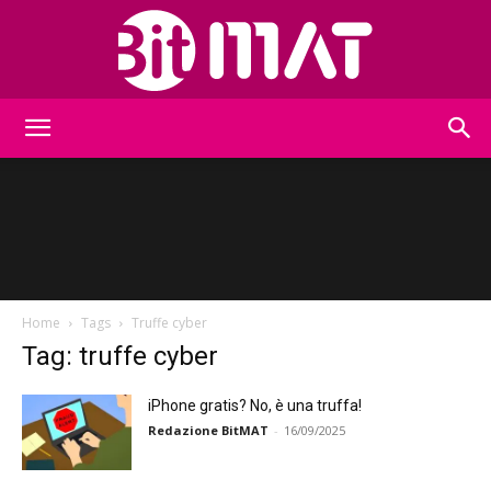
BitMat
Home
Tags
Truffe cyber
Tag: truffe cyber
iPhone gratis? No, è una truffa!
Redazione BitMAT
-
16/09/2025