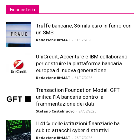
FinanceTech
Truffe bancarie, 36mila euro in fumo con
un SMS
Redazione BitMAT
-
31/07/2026
UniCredit, Accenture e IBM collaborano
per costruire la piattaforma bancaria
europea di nuova generazione
Redazione BitMAT
-
31/07/2026
Transaction Foundation Model: GFT
unifica l’IA bancaria contro la
frammentazione dei dati
Stefano Castelnuovo
-
24/07/2026
Il 41% delle istituzioni finanziarie ha
subito attacchi cyber distruttivi
Redazione BitMAT
-
23/07/2026