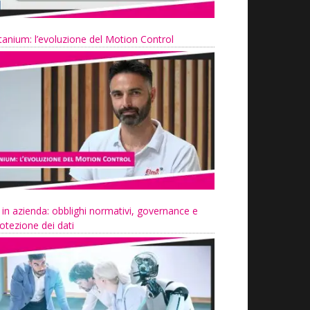
tanium: l’evoluzione del Motion Control
 in azienda: obblighi normativi, governance e
otezione dei dati