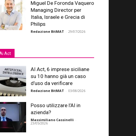
Miguel De Foronda Vaquero
Managing Director per
Italia, Israele e Grecia di
Philips
Redazione BitMAT
-
29/07/2026
Ai Act
AI Act, 6 imprese siciliane
su 10 hanno già un caso
d’uso da verificare
Redazione BitMAT
-
03/08/2026
Posso utilizzare l’AI in
azienda?
Massimiliano Cassinelli
-
23/05/2026