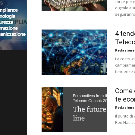
forze per 
digitale eu
seguiranno
4 tend
Telec
Redazione
La costruz
cambiamenti
tendenze c
Come e
teleco
Redazione
Il punto di
Red Hat, s