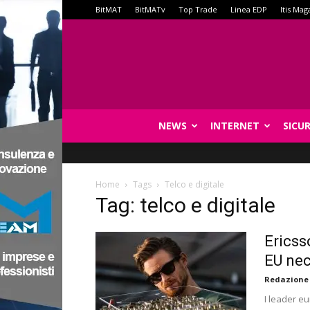
BitMAT
BitMATv
Top Trade
Linea EDP
Itis Mag
NEWS
INTERNET
SICU
Home
Tags
Telco e digitale
Tag: telco e digitale
Ericss
EU nec
Redazione
I leader eu