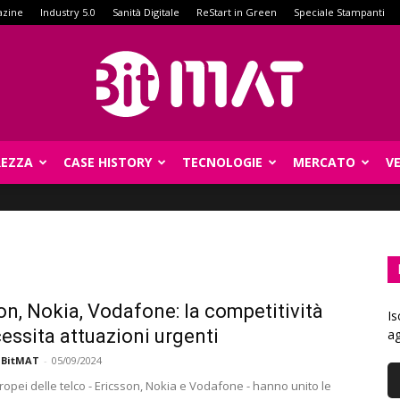
azine
Industry 5.0
Sanità Digitale
ReStart in Green
Speciale Stampanti
REZZA
CASE HISTORY
TECNOLOGIE
MERCATO
V
BitMat
on, Nokia, Vodafone: la competitività
Is
essita attuazioni urgenti
ag
 BitMAT
-
05/09/2024
ropei delle telco - Ericsson, Nokia e Vodafone - hanno unito le