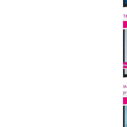
Ti
IA
pr