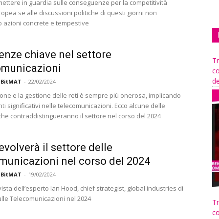
mettere in guardia sulle conseguenze per la competitività
ropea se alle discussioni politiche di questi giorni non
 azioni concrete e tempestive
enze chiave nel settore
Tr
omunicazioni
co
de
 BitMAT
-
22/02/2024
ione e la gestione delle reti è sempre più onerosa, implicando
 significativi nelle telecomunicazioni. Ecco alcune delle
he contraddistingueranno il settore nel corso del 2024
volverà il settore delle
municazioni nel corso del 2024
 BitMAT
-
19/02/2024
 vista dell’esperto Ian Hood, chief strategist, global industries di
ulle Telecomunicazioni nel 2024
Tr
co