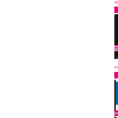
st
Pe