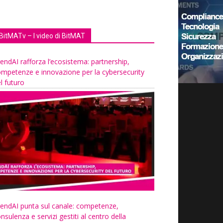
BitMATv – I video di BitMAT
endAI rafforza l’ecosistema: partnership,
mpetenze e innovazione per la cybersecurity
l futuro
endAI punta sul canale: competenze,
nsulenza e servizi gestiti al centro della