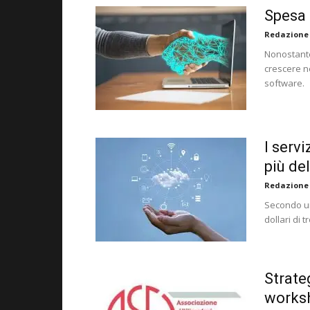
Spesa I
Redazione
Nonostante 
crescere ne
software.
I serv
più de
Redazione
Secondo un
dollari di 
Strateg
works