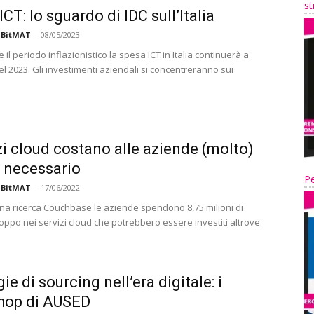
st
CT: lo sguardo di IDC sull’Italia
 BitMAT
-
08/05/2023
il periodo inflazionistico la spesa ICT in Italia continuerà a
l 2023. Gli investimenti aziendali si concentreranno sui
izi cloud costano alle aziende (molto)
l necessario
Pe
 BitMAT
-
17/06/2022
a ricerca Couchbase le aziende spendono 8,75 milioni di
troppo nei servizi cloud che potrebbero essere investiti altrove.
ie di sourcing nell’era digitale: i
hop di AUSED