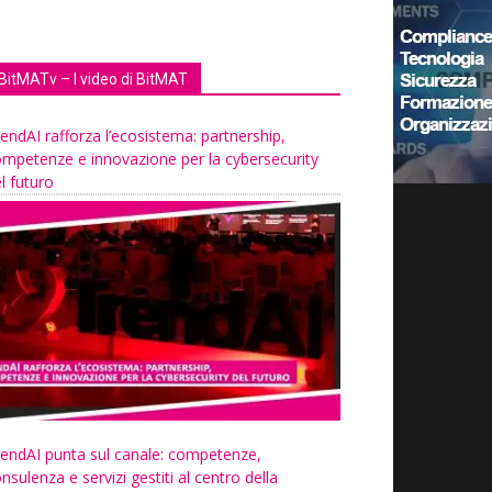
BitMATv – I video di BitMAT
endAI rafforza l’ecosistema: partnership,
mpetenze e innovazione per la cybersecurity
l futuro
endAI punta sul canale: competenze,
nsulenza e servizi gestiti al centro della