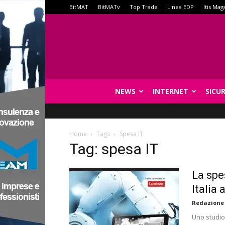
BitMAT
BitMATv
Top Trade
Linea EDP
Itis Mag
NEWS
INTERNET
SICU
Home
Tags
Spesa IT
Tag: spesa IT
La spe
Italia 
Redazione
Uno studio