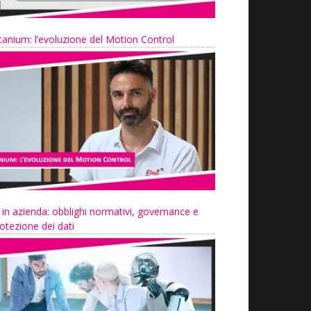
tanium: l’evoluzione del Motion Control
 in azienda: obblighi normativi, governance e
otezione dei dati