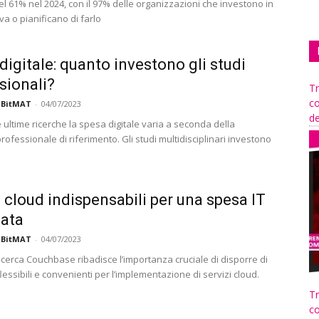
l 61% nel 2024, con il 97% delle organizzazioni che investono in
va o pianificano di farlo
digitale: quanto investono gli studi
sionali?
Tr
co
 BitMAT
-
04/07/2023
de
ultime ricerche la spesa digitale varia a seconda della
rofessionale di riferimento. Gli studi multidisciplinari investono
i cloud indispensabili per una spesa IT
iata
 BitMAT
-
04/07/2023
icerca Couchbase ribadisce l’importanza cruciale di disporre di
lessibili e convenienti per l’implementazione di servizi cloud.
Tr
co