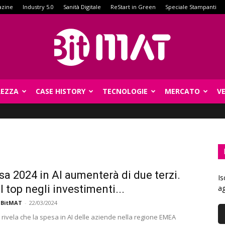
azine
Industry 5.0
Sanità Digitale
ReStart in Green
Speciale Stampanti
REZZA
CASE HISTORY
TECNOLOGIE
MERCATO
V
BitMat
sa 2024 in AI aumenterà di due terzi.
Is
al top negli investimenti...
ag
 BitMAT
-
22/03/2024
 rivela che la spesa in AI delle aziende nella regione EMEA