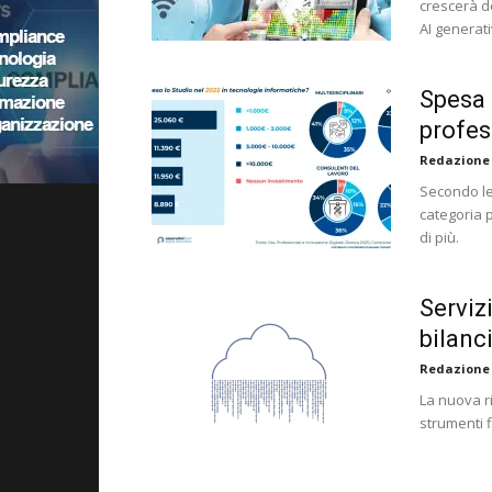
crescerà de
AI generati
Spesa 
profes
Redazione
Secondo le 
categoria p
di più.
Serviz
bilanc
Redazione
La nuova r
strumenti f