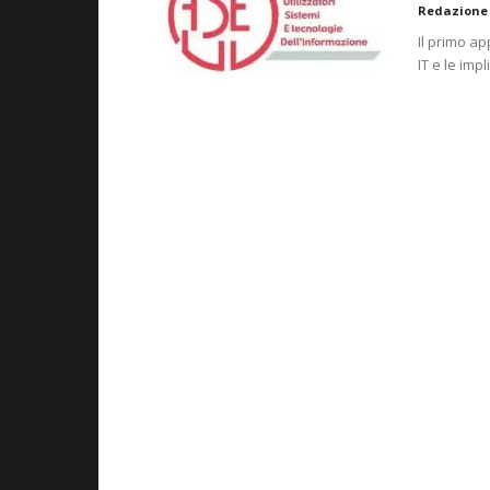
Redazione
Il primo a
IT e le imp