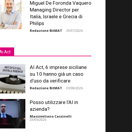
Miguel De Foronda Vaquero
Managing Director per
Italia, Israele e Grecia di
Philips
Redazione BitMAT
-
29/07/2026
Ai Act
AI Act, 6 imprese siciliane
su 10 hanno già un caso
d’uso da verificare
Redazione BitMAT
-
03/08/2026
Posso utilizzare l’AI in
azienda?
Massimiliano Cassinelli
-
23/05/2026