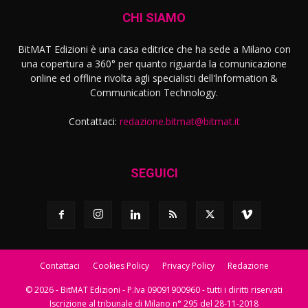
CHI SIAMO
BitMAT Edizioni è una casa editrice che ha sede a Milano con
una copertura a 360° per quanto riguarda la comunicazione
online ed offline rivolta agli specialisti dell'lnformation &
Communication Technology.
Contattaci:
redazione.bitmat@bitmat.it
SEGUICI
Contattaci
Cookies Policy
Privacy Policy
Redazione
© 2026 - BitMAT Edizioni - P.Iva 09091900960 - tutti i diritti riservati
Iscrizione al tribunale di Milano n° 295 del 28-11-2018