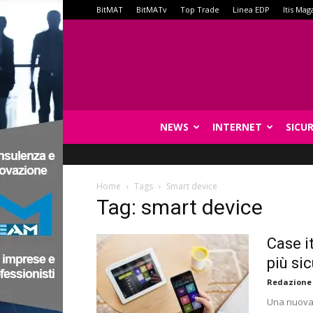
BitMAT
BitMATv
Top Trade
Linea EDP
Itis Mag
NEWS
INTERNET
SICU
Home
Tags
Smart device
Tag: smart device
Case i
più si
Redazione
Una nuova 