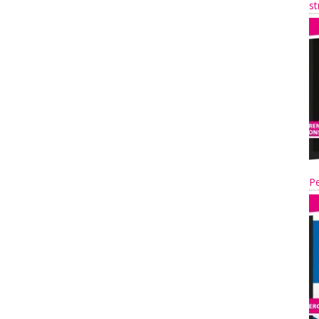
st
Pe