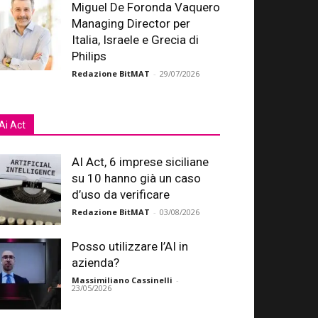
Miguel De Foronda Vaquero
Managing Director per
Italia, Israele e Grecia di
Philips
Redazione BitMAT
-
29/07/2026
Ai Act
AI Act, 6 imprese siciliane
su 10 hanno già un caso
d’uso da verificare
Redazione BitMAT
-
03/08/2026
Posso utilizzare l’AI in
azienda?
Massimiliano Cassinelli
-
23/05/2026