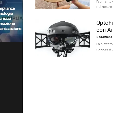
l’aumento d
nel nostro
OptoFi
con A
Redazione
La piattaf
i processi 