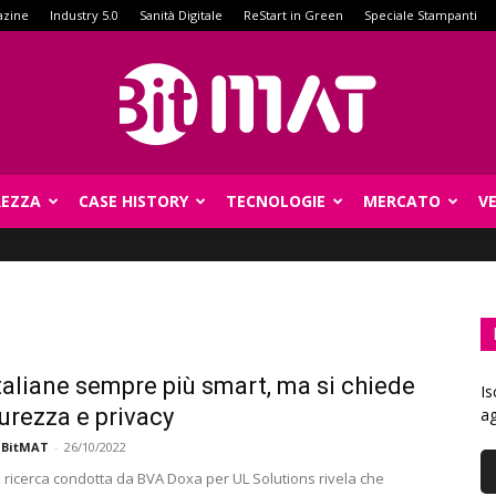
azine
Industry 5.0
Sanità Digitale
ReStart in Green
Speciale Stampanti
REZZA
CASE HISTORY
TECNOLOGIE
MERCATO
V
BitMat
taliane sempre più smart, ma si chiede
Is
curezza e privacy
ag
 BitMAT
-
26/10/2022
ricerca condotta da BVA Doxa per UL Solutions rivela che