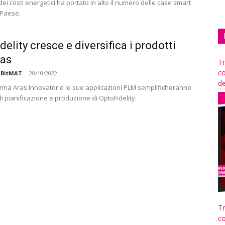
ei costi energetici ha portato in alto il numero delle case smart
 Paese.
delity cresce e diversifica i prodotti
ras
Tr
co
 BitMAT
-
20/10/2022
de
orma Aras Innovator e le sue applicazioni PLM semplificheranno
di pianificazione e produzione di OptoFidelity.
Tr
co