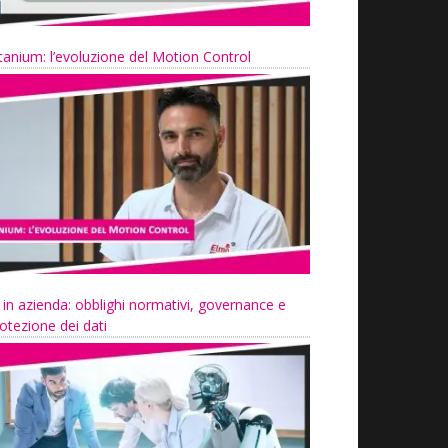
tanium: l’evoluzione del Motion Control
 in azienda: obblighi normativi, governance e
otezione dei dati