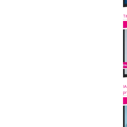
Ti
IA
pr