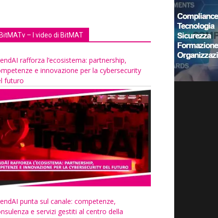
BitMATv – I video di BitMAT
endAI rafforza l’ecosistema: partnership,
mpetenze e innovazione per la cybersecurity
l futuro
endAI punta sul canale: competenze,
nsulenza e servizi gestiti al centro della