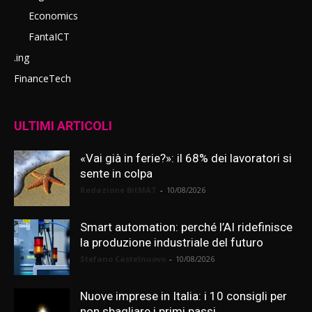
Economics
FantaICT
.ing
FinanceTech
ULTIMI ARTICOLI
«Vai già in ferie?»: il 68% dei lavoratori si
sente in colpa
Redazione BitMAT
-
10/08/2026
Smart automation: perché l’AI ridefinisce
la produzione industriale del futuro
Stefano Castelnuovo
-
10/08/2026
Nuove imprese in Italia: i 10 consigli per
non sbagliare i primi passi