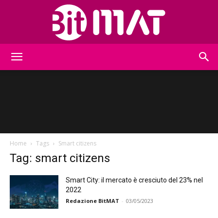
BitMat
Home
Tags
Smart citizens
Tag: smart citizens
Smart City: il mercato è cresciuto del 23% nel
2022
Redazione BitMAT
-
03/05/2023