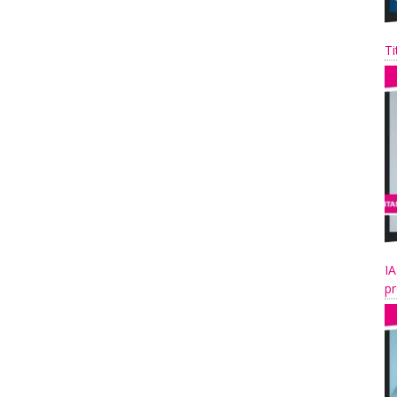
Ti
IA
pr