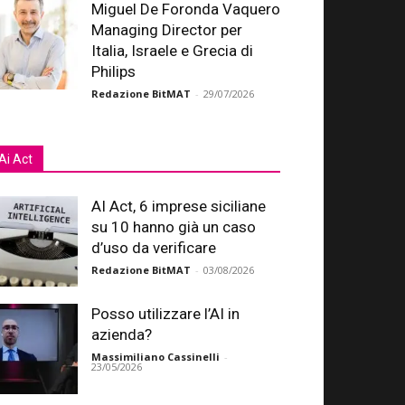
Miguel De Foronda Vaquero
Managing Director per
Italia, Israele e Grecia di
Philips
Redazione BitMAT
-
29/07/2026
Ai Act
AI Act, 6 imprese siciliane
su 10 hanno già un caso
d’uso da verificare
Redazione BitMAT
-
03/08/2026
Posso utilizzare l’AI in
azienda?
Massimiliano Cassinelli
-
23/05/2026