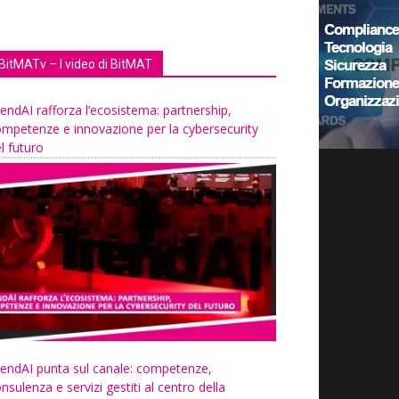
BitMATv – I video di BitMAT
endAI rafforza l’ecosistema: partnership,
mpetenze e innovazione per la cybersecurity
l futuro
endAI punta sul canale: competenze,
nsulenza e servizi gestiti al centro della