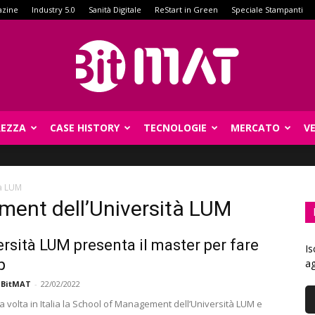
azine
Industry 5.0
Sanità Digitale
ReStart in Green
Speciale Stampanti
REZZA
CASE HISTORY
TECNOLOGIE
MERCATO
V
BitMat
tà LUM
ment dell’Università LUM
ersità LUM presenta il master per fare
Is
p
ag
 BitMAT
-
22/02/2022
a volta in Italia la School of Management dell’Università LUM e