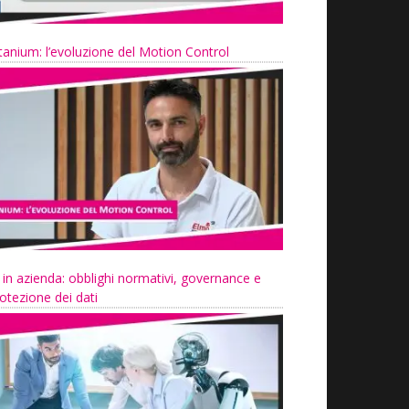
tanium: l’evoluzione del Motion Control
 in azienda: obblighi normativi, governance e
otezione dei dati