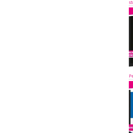
st
Pe