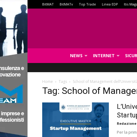
BitMAT
BitMATv
Top Trade
Linea EDP
Itis Mag
NEWS
INTERNET
SICU
Home
Tags
School of Management dell’Universi
Tag: School of Manage
L’Univ
Startu
Redazione
Per la prim