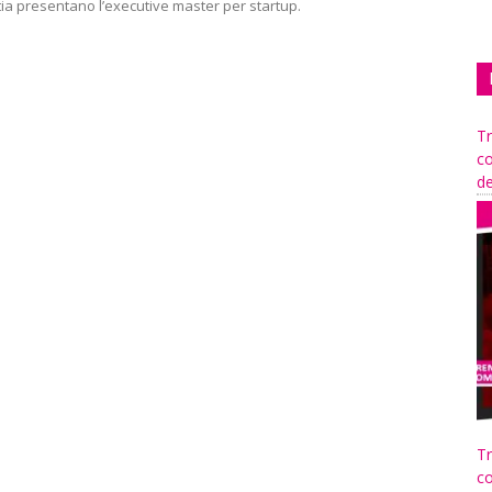
a presentano l’executive master per startup.
Tr
co
de
Tr
co