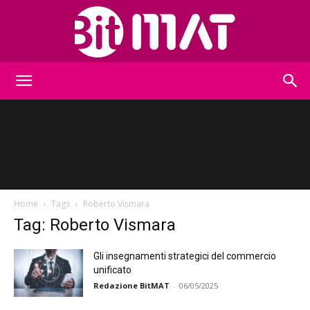
BitMat
Home
Tags
Roberto Vismara
Tag: Roberto Vismara
Gli insegnamenti strategici del commercio
unificato
Redazione BitMAT
-
06/05/2025