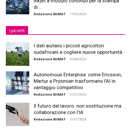
inkjet a modulo continuo per la stampa
di...
Redazione BitMAT
-
17/06/2026
I più letti
I dati aiutano i piccoli agricoltori
sudafricani a cogliere nuove opportunità
Redazione BitMAT
-
05/08/2026
Autonomous Enterprise: come Ericsson,
Martur e Prysmian trasformano l’AI in
vantaggio competitivo
Redazione BitMAT
-
31/07/2026
Il futuro del lavoro: non sostituzione ma
collaborazione con l’IA
Redazione BitMAT
-
31/07/2026