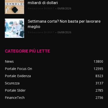
miliardi di dollari
Redazione BitMAT
-
06/08/2026
Settimana corta? Non basta per lavorare
meglio
Redazione BitMAT
-
06/08/2026
CATEGORIE PIÙ LETTE
News
13800
Portale Focus On
12595
Portale Evidenza
8323
Sicurezza
3137
Portale Slider
2785
FinanceTech
2736