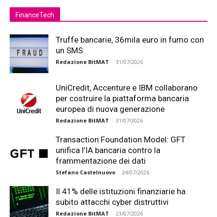
FinanceTech
Truffe bancarie, 36mila euro in fumo con
un SMS
Redazione BitMAT
-
31/07/2026
UniCredit, Accenture e IBM collaborano
per costruire la piattaforma bancaria
europea di nuova generazione
Redazione BitMAT
-
31/07/2026
Transaction Foundation Model: GFT
unifica l’IA bancaria contro la
frammentazione dei dati
Stefano Castelnuovo
-
24/07/2026
Il 41% delle istituzioni finanziarie ha
subito attacchi cyber distruttivi
Redazione BitMAT
-
23/07/2026