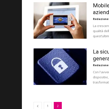
Mobile
aziend
Redazione
La crescen
qualità del
quest’ultim
La sic
gener
Redazione
Con l'avven
dispositivi
trasformat
1
2