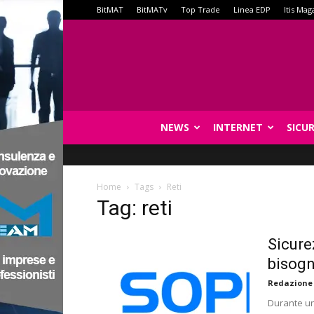
BitMAT
BitMATv
Top Trade
Linea EDP
Itis Mag
NEWS
INTERNET
SICU
Home
Tags
Reti
Tag: reti
Sicure
bisogn
Redazione
Durante un