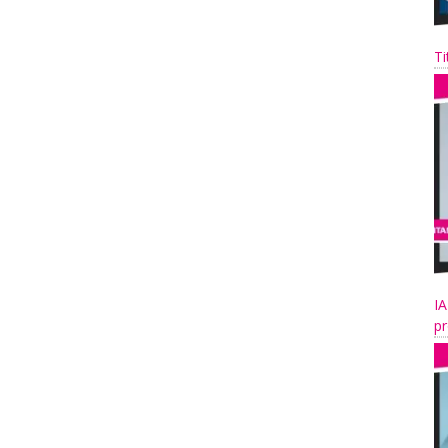
Ti
IA
pr