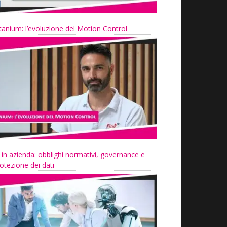
tanium: l’evoluzione del Motion Control
 in azienda: obblighi normativi, governance e
otezione dei dati