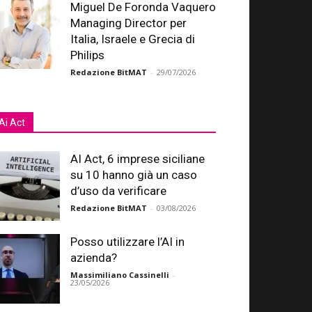
Miguel De Foronda Vaquero
Managing Director per
Italia, Israele e Grecia di
Philips
Redazione BitMAT
-
29/07/2026
Ai Act
AI Act, 6 imprese siciliane
su 10 hanno già un caso
d’uso da verificare
Redazione BitMAT
-
03/08/2026
Posso utilizzare l’AI in
azienda?
Massimiliano Cassinelli
-
23/05/2026