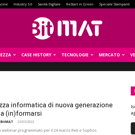
azine
Industry 5.0
Sanità Digitale
ReStart in Green
Speciale Stampanti
REZZA
CASE HISTORY
TECNOLOGIE
MERCATO
V
BitMat
zza informatica di nuova generazione
Is
a (in)formarsi
ag
 BitMAT
-
23/03/2022
 webinar programmato per il 24 marzo Reti e Sophos