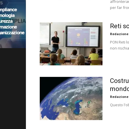
affrontera
per far fro
Reti s
Redazione
PON Reti lo
non rischi
Costrui
mondo 
Redazione
Questo l'ob