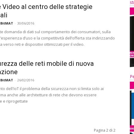
st
 Video al centro delle strategie
ali
 BitMAT
-
30/06/2016
te domanda di dati sul comportamento dei consumatori, sulla
l’esperienza d’uso e la competitività dell’offerta sta indirizzando
a verso reti e dispositivi ottimizzati per il video.
urezza delle reti mobile di nuova
azione
Pe
 BitMAT
-
26/02/2016
to dell'IoT il problema della sicurezza non si limita solo ai
, ma anche alle architetture di rete che devono essere
e e riprogettate
Pagina 2 di 2