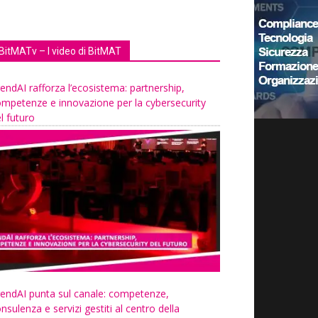
BitMATv – I video di BitMAT
endAI rafforza l’ecosistema: partnership,
mpetenze e innovazione per la cybersecurity
l futuro
endAI punta sul canale: competenze,
nsulenza e servizi gestiti al centro della