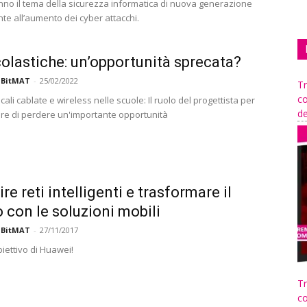
nno il tema della sicurezza informatica di nuova generazione
nte all’aumento dei cyber attacchi.
colastiche: un’opportunità sprecata?
 BitMAT
-
25/02/2022
Tr
co
cali cablate e wireless nelle scuole: Il ruolo del progettista per
de
are di perdere un'importante opportunità
re reti intelligenti e trasformare il
con le soluzioni mobili
 BitMAT
-
27/11/2017
iettivo di Huawei!
Tr
co