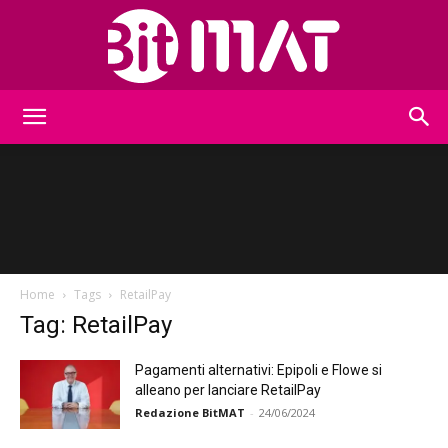
BitMat
Home
Tags
RetailPay
Tag: RetailPay
Pagamenti alternativi: Epipoli e Flowe si
alleano per lanciare RetailPay
Redazione BitMAT
-
24/06/2024