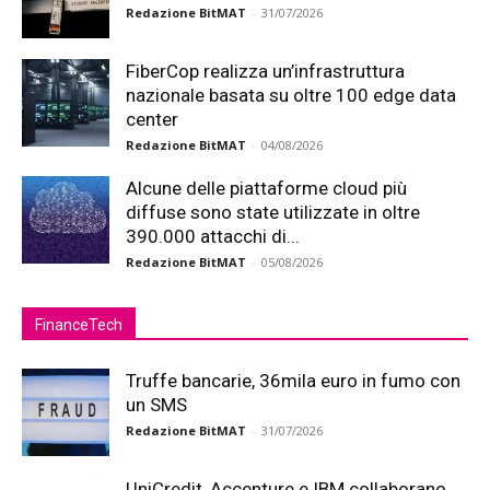
Redazione BitMAT
-
31/07/2026
FiberCop realizza un’infrastruttura
nazionale basata su oltre 100 edge data
center
Redazione BitMAT
-
04/08/2026
Alcune delle piattaforme cloud più
diffuse sono state utilizzate in oltre
390.000 attacchi di...
Redazione BitMAT
-
05/08/2026
FinanceTech
Truffe bancarie, 36mila euro in fumo con
un SMS
Redazione BitMAT
-
31/07/2026
UniCredit, Accenture e IBM collaborano