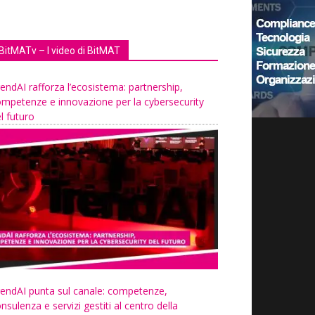
BitMATv – I video di BitMAT
endAI rafforza l’ecosistema: partnership,
mpetenze e innovazione per la cybersecurity
l futuro
endAI punta sul canale: competenze,
nsulenza e servizi gestiti al centro della