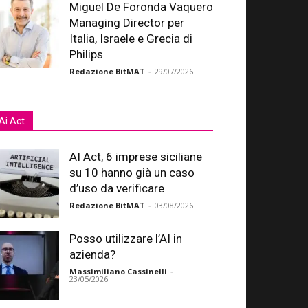
Miguel De Foronda Vaquero
Managing Director per
Italia, Israele e Grecia di
Philips
Redazione BitMAT
-
29/07/2026
Ai Act
AI Act, 6 imprese siciliane
su 10 hanno già un caso
d’uso da verificare
Redazione BitMAT
-
03/08/2026
Posso utilizzare l’AI in
azienda?
Massimiliano Cassinelli
-
23/05/2026