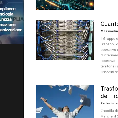
Quanto
Massimilia
Il Gruppo d
Franzoni) d
operativo 
di riferime
approvato d
territorial
prezzari r
Trasfo
del Tr
Redazione
Capofila di
Marche, il