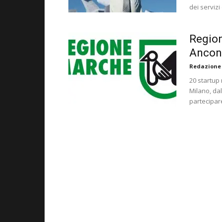
dei servizi
Regio
Ancon
Redazione
20 startup
Milano, dal
partecipar