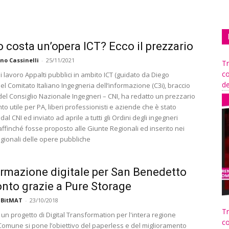
 costa un’opera ICT? Ecco il prezzario
no Cassinelli
-
25/11/2021
Tr
co
i lavoro Appalti pubblici in ambito ICT (guidato da Diego
de
el Comitato Italiano Ingegneria dell’informazione (C3i), braccio
del Consiglio Nazionale Ingegneri – CNI, ha redatto un prezzario
nto utile per PA, liberi professionisti e aziende che è stato
al CNI ed inviato ad aprile a tutti gli Ordini degli ingegneri
i affinché fosse proposto alle Giunte Regionali ed inserito nei
egionali delle opere pubbliche
rmazione digitale per San Benedetto
onto grazie a Pure Storage
 BitMAT
-
23/10/2018
Tr
 un progetto di Digital Transformation per l'intera regione
co
 Comune si pone l’obiettivo del paperless e del miglioramento