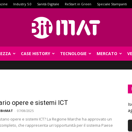
azine
Industry 5.0
Sanità Digitale
ReStart in Green
Speciale Stampanti
REZZA
CASE HISTORY
TECNOLOGIE
MERCATO
V
BitMat
ario opere e sistemi ICT
Is
ag
 BitMAT
-
07/08/2025
tano opere e sistemi ICT? La Regione Marche ha approvato un
 completo, che rappresenta un'opportunità per il sistema Paese