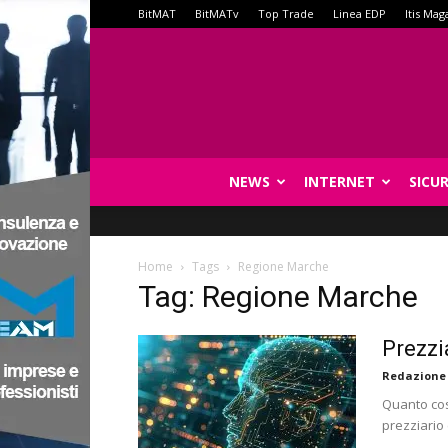
BitMAT
BitMATv
Top Trade
Linea EDP
Itis Mag
NEWS
INTERNET
SICU
Home
Tags
Regione Marche
Tag: Regione Marche
Prezzi
Redazione
Quanto cos
prezziario