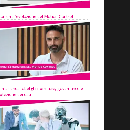
tanium: l’evoluzione del Motion Control
 in azienda: obblighi normativi, governance e
otezione dei dati