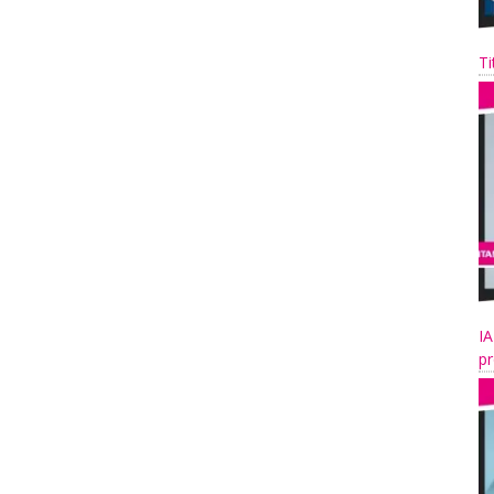
Ti
IA
pr