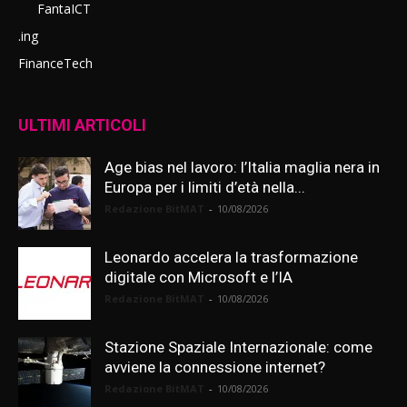
FantaICT
.ing
FinanceTech
ULTIMI ARTICOLI
Age bias nel lavoro: l’Italia maglia nera in
Europa per i limiti d’età nella...
Redazione BitMAT
-
10/08/2026
Leonardo accelera la trasformazione
digitale con Microsoft e l’IA
Redazione BitMAT
-
10/08/2026
Stazione Spaziale Internazionale: come
avviene la connessione internet?
Redazione BitMAT
-
10/08/2026