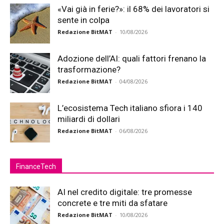
«Vai già in ferie?»: il 68% dei lavoratori si
sente in colpa
Redazione BitMAT
-
10/08/2026
Adozione dell’AI: quali fattori frenano la
trasformazione?
Redazione BitMAT
-
04/08/2026
L’ecosistema Tech italiano sfiora i 140
miliardi di dollari
Redazione BitMAT
-
06/08/2026
FinanceTech
AI nel credito digitale: tre promesse
concrete e tre miti da sfatare
Redazione BitMAT
-
10/08/2026