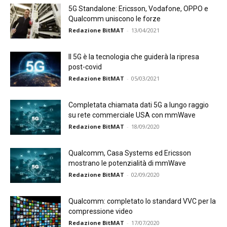
5G Standalone: Ericsson, Vodafone, OPPO e
Qualcomm uniscono le forze
Redazione BitMAT
-
13/04/2021
Il 5G è la tecnologia che guiderà la ripresa
post-covid
Redazione BitMAT
-
05/03/2021
Completata chiamata dati 5G a lungo raggio
su rete commerciale USA con mmWave
Redazione BitMAT
-
18/09/2020
Qualcomm, Casa Systems ed Ericsson
mostrano le potenzialità di mmWave
Redazione BitMAT
-
02/09/2020
Qualcomm: completato lo standard VVC per la
compressione video
Redazione BitMAT
-
17/07/2020