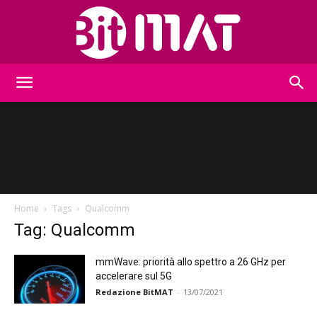
BitMat
Home
Tags
Qualcomm
Tag: Qualcomm
mmWave: priorità allo spettro a 26 GHz per
accelerare sul 5G
Redazione BitMAT
-
13/07/2021