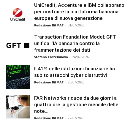
UniCredit, Accenture e IBM collaborano
per costruire la piattaforma bancaria
europea di nuova generazione
Redazione BitMAT
-
31/07/2026
Transaction Foundation Model: GFT
unifica l’IA bancaria contro la
frammentazione dei dati
Stefano Castelnuovo
-
24/07/2026
Il 41% delle istituzioni finanziarie ha
subito attacchi cyber distruttivi
Redazione BitMAT
-
23/07/2026
FAR Networks riduce da due giorni a
quattro ore la gestione mensile delle
note...
Redazione BitMAT
-
22/07/2026