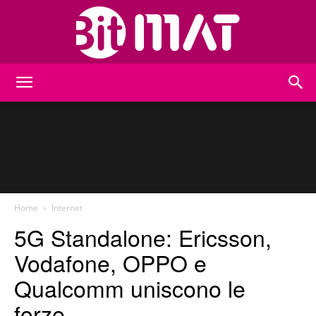
BitMat
Home
Internet
5G Standalone: Ericsson,
Vodafone, OPPO e
Qualcomm uniscono le
forze