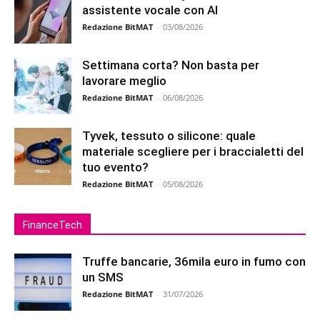
assistente vocale con AI
Redazione BitMAT
-
03/08/2026
Settimana corta? Non basta per
lavorare meglio
Redazione BitMAT
-
06/08/2026
Tyvek, tessuto o silicone: quale
materiale scegliere per i braccialetti del
tuo evento?
Redazione BitMAT
-
05/08/2026
FinanceTech
Truffe bancarie, 36mila euro in fumo con
un SMS
Redazione BitMAT
-
31/07/2026