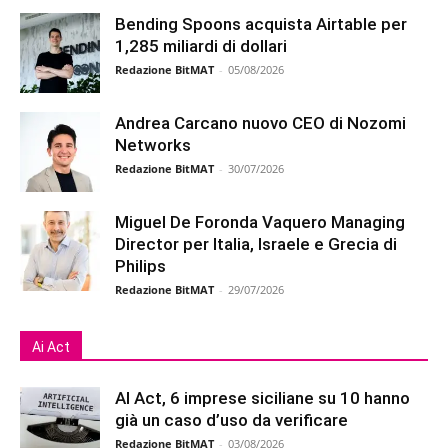
Bending Spoons acquista Airtable per
1,285 miliardi di dollari
Redazione BitMAT
-
05/08/2026
Andrea Carcano nuovo CEO di Nozomi
Networks
Redazione BitMAT
-
30/07/2026
Miguel De Foronda Vaquero Managing
Director per Italia, Israele e Grecia di
Philips
Redazione BitMAT
-
29/07/2026
Ai Act
AI Act, 6 imprese siciliane su 10 hanno
già un caso d’uso da verificare
Redazione BitMAT
-
03/08/2026