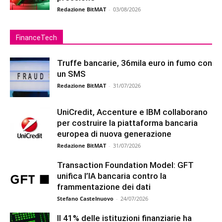
Redazione BitMAT
-
03/08/2026
FinanceTech
Truffe bancarie, 36mila euro in fumo con
un SMS
Redazione BitMAT
-
31/07/2026
UniCredit, Accenture e IBM collaborano
per costruire la piattaforma bancaria
europea di nuova generazione
Redazione BitMAT
-
31/07/2026
Transaction Foundation Model: GFT
unifica l’IA bancaria contro la
frammentazione dei dati
Stefano Castelnuovo
-
24/07/2026
Il 41% delle istituzioni finanziarie ha