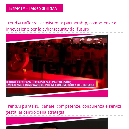
BitMATv – I video di BitMAT
TrendAI rafforza l’ecosistema: partnership, competenze e
innovazione per la cybersecurity del futuro
TrendAI punta sul canale: competenze, consulenza e servizi
gestiti al centro della strategia