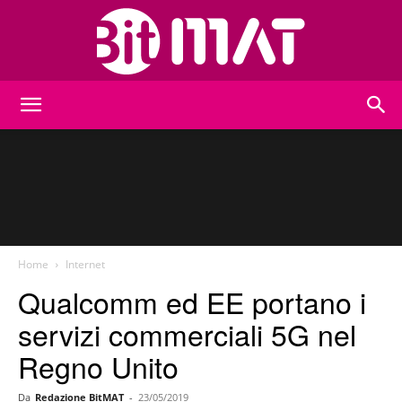
BitMat
Home
Internet
Qualcomm ed EE portano i
servizi commerciali 5G nel
Regno Unito
Da
Redazione BitMAT
-
23/05/2019