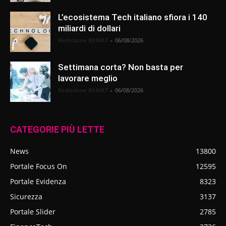
L’ecosistema Tech italiano sfiora i 140
miliardi di dollari
Redazione BitMAT
-
06/08/2026
Settimana corta? Non basta per
lavorare meglio
Redazione BitMAT
-
06/08/2026
CATEGORIE PIÙ LETTE
News
13800
Portale Focus On
12595
Portale Evidenza
8323
Sicurezza
3137
Portale Slider
2785