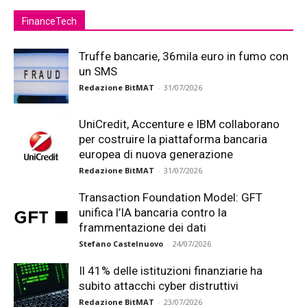
FinanceTech
Truffe bancarie, 36mila euro in fumo con
un SMS
Redazione BitMAT
-
31/07/2026
UniCredit, Accenture e IBM collaborano
per costruire la piattaforma bancaria
europea di nuova generazione
Redazione BitMAT
-
31/07/2026
Transaction Foundation Model: GFT
unifica l’IA bancaria contro la
frammentazione dei dati
Stefano Castelnuovo
-
24/07/2026
Il 41% delle istituzioni finanziarie ha
subito attacchi cyber distruttivi
Redazione BitMAT
-
23/07/2026