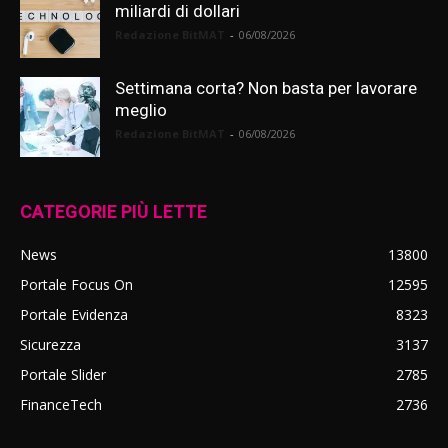
miliardi di dollari
Redazione BitMAT
-
06/08/2026
Settimana corta? Non basta per lavorare
meglio
Redazione BitMAT
-
06/08/2026
CATEGORIE PIÙ LETTE
News
13800
Portale Focus On
12595
Portale Evidenza
8323
Sicurezza
3137
Portale Slider
2785
FinanceTech
2736