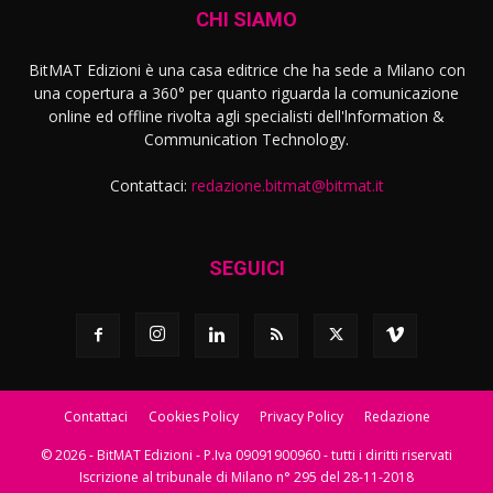
CHI SIAMO
BitMAT Edizioni è una casa editrice che ha sede a Milano con
una copertura a 360° per quanto riguarda la comunicazione
online ed offline rivolta agli specialisti dell'lnformation &
Communication Technology.
Contattaci:
redazione.bitmat@bitmat.it
SEGUICI
Contattaci
Cookies Policy
Privacy Policy
Redazione
© 2026 - BitMAT Edizioni - P.Iva 09091900960 - tutti i diritti riservati
Iscrizione al tribunale di Milano n° 295 del 28-11-2018