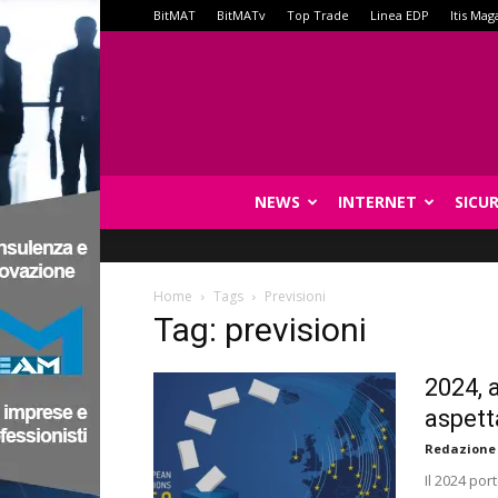
BitMAT
BitMATv
Top Trade
Linea EDP
Itis Mag
NEWS
INTERNET
SICU
Home
Tags
Previsioni
Tag: previsioni
2024, 
aspetta
Redazione
Il 2024 po