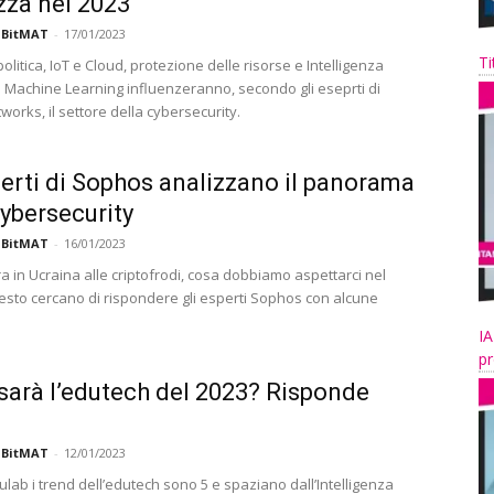
zza nel 2023
 BitMAT
-
17/01/2023
Ti
 politica, IoT e Cloud, protezione delle risorse e Intelligenza
 e Machine Learning influenzeranno, secondo gli eseprti di
works, il settore della cybersecurity.
perti di Sophos analizzano il panorama
cybersecurity
 BitMAT
-
16/01/2023
a in Ucraina alle criptofrodi, cosa dobbiamo aspettarci nel
esto cercano di rispondere gli esperti Sophos con alcune
IA
pr
arà l’edutech del 2023? Risponde
 BitMAT
-
12/01/2023
lab i trend dell’edutech sono 5 e spaziano dall’Intelligenza