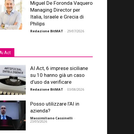
Miguel De Foronda Vaquero
Managing Director per
Italia, Israele e Grecia di
Philips
Redazione BitMAT
-
29/07/2026
Ai Act
AI Act, 6 imprese siciliane
su 10 hanno già un caso
d’uso da verificare
Redazione BitMAT
-
03/08/2026
Posso utilizzare l’AI in
azienda?
Massimiliano Cassinelli
-
23/05/2026