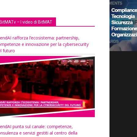
BitMATv – I video di BitMAT
endAI rafforza l’ecosistema: partnership,
mpetenze e innovazione per la cybersecurity
l futuro
endAI punta sul canale: competenze,
nsulenza e servizi gestiti al centro della