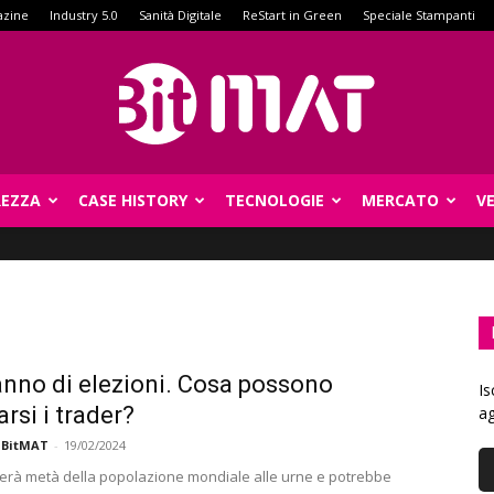
azine
Industry 5.0
Sanità Digitale
ReStart in Green
Speciale Stampanti
REZZA
CASE HISTORY
TECNOLOGIE
MERCATO
V
BitMat
anno di elezioni. Cosa possono
Is
rsi i trader?
ag
 BitMAT
-
19/02/2024
rterà metà della popolazione mondiale alle urne e potrebbe