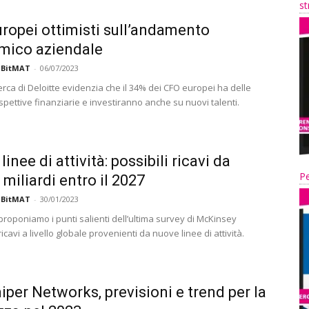
st
ropei ottimisti sull’andamento
mico aziendale
 BitMAT
-
06/07/2023
cerca di Deloitte evidenzia che il 34% dei CFO europei ha delle
pettive finanziarie e investiranno anche su nuovi talenti.
inee di attività: possibili ricavi da
Pe
 miliardi entro il 2027
 BitMAT
-
30/01/2023
proponiamo i punti salienti dell’ultima survey di McKinsey
 ricavi a livello globale provenienti da nuove linee di attività.
iper Networks, previsioni e trend per la