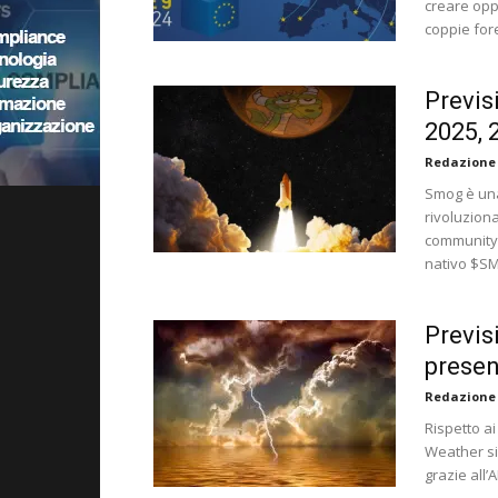
creare oppo
coppie for
Previs
2025, 
Redazione
Smog è una
rivoluziona
community 
nativo $S
Previs
prese
Redazione
Rispetto ai
Weather si
grazie all’AI