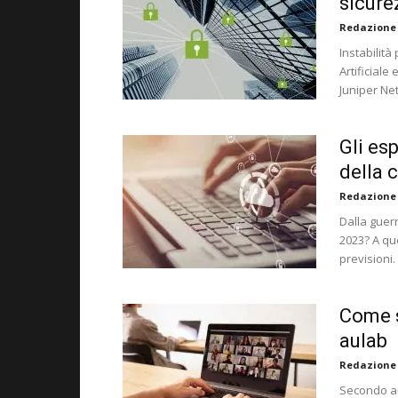
sicure
Redazione
Instabilità
Artificiale
Juniper Net
Gli es
della 
Redazione
Dalla guerr
2023? A qu
previsioni.
Come s
aulab
Redazione
Secondo au