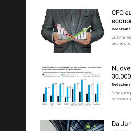
CFO eu
econo
Redazione
L’ultima ri
buone pros
Nuove l
30.000
Redazione
Di seguito 
relativa ai
Da Jun