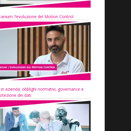
tanium: l’evoluzione del Motion Control
 in azienda: obblighi normativi, governance e
otezione dei dati