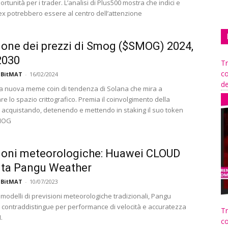
rtunità per i trader. L’analisi di Plus500 mostra che indici e
ex potrebbero essere al centro dell’attenzione
ione dei prezzi di Smog ($SMOG) 2024,
2030
Tr
co
 BitMAT
-
16/02/2024
de
 nuova meme coin di tendenza di Solana che mira a
re lo spazio crittografico. Premia il coinvolgimento della
acquistando, detenendo e mettendo in staking il suo token
MOG
ioni meteorologiche: Huawei CLOUD
nta Pangu Weather
 BitMAT
-
10/07/2023
 modelli di previsioni meteorologiche tradizionali, Pangu
 contraddistingue per performance di velocità e accuratezza
Tr
.
co