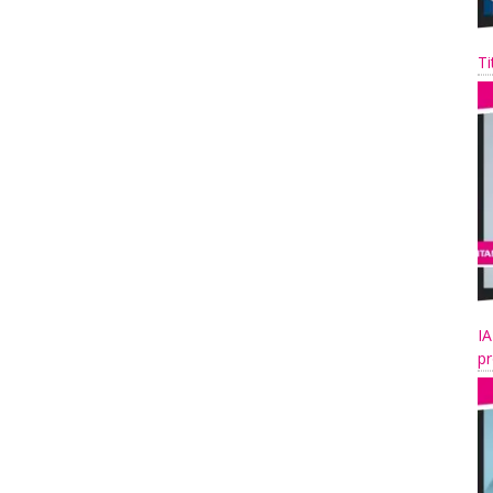
Ti
IA
pr