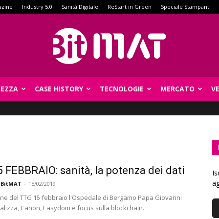
azine
Industry 5.0
Sanità Digitale
ReStart in Green
Speciale Stampanti
REZZA
CASE HISTORY
TECNOLOGIE
MERCATO
V
BitMat
 FEBBRAIO: sanità, la potenza dei dati
Is
ag
 BitMAT
-
15/02/2019
ione del TTG 15 febbraio l'Ospedale di Bergamo Papa Giovanni
gitalizza, Canon, Easydom e focus sulla blockchain.