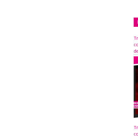
Tr
co
de
Tr
co