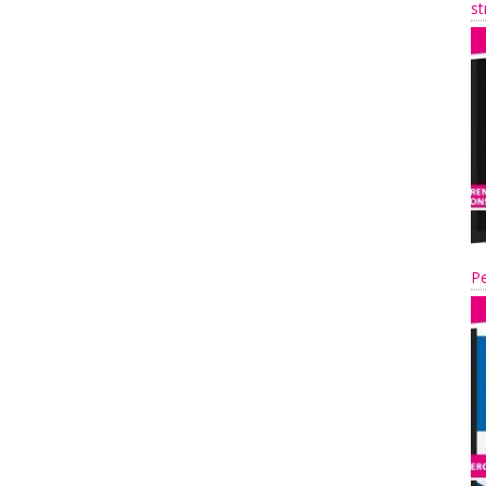
st
Pe