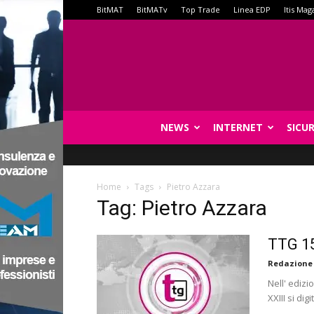
BitMAT
BitMATv
Top Trade
Linea EDP
Itis Mag
NEWS
INTERNET
SICU
Home
Tags
Pietro Azzara
Tag: Pietro Azzara
TTG 15
Redazione
Nell' ediz
XXIII si di