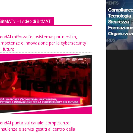
BitMATv – I video di BitMAT
endAI rafforza l’ecosistema: partnership,
mpetenze e innovazione per la cybersecurity
l futuro
endAI punta sul canale: competenze,
nsulenza e servizi gestiti al centro della