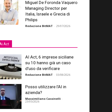
Miguel De Foronda Vaquero
Managing Director per
Italia, Israele e Grecia di
Philips
Redazione BitMAT
-
29/07/2026
Ai Act
AI Act, 6 imprese siciliane
su 10 hanno già un caso
d’uso da verificare
Redazione BitMAT
-
03/08/2026
Posso utilizzare l’AI in
azienda?
Massimiliano Cassinelli
-
23/05/2026