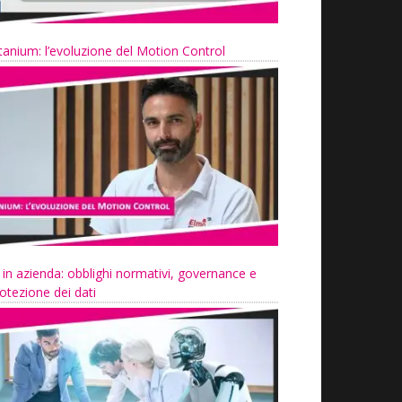
tanium: l’evoluzione del Motion Control
 in azienda: obblighi normativi, governance e
otezione dei dati