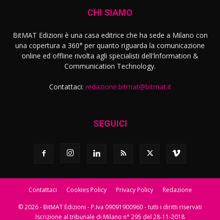
CHI SIAMO
BitMAT Edizioni è una casa editrice che ha sede a Milano con
una copertura a 360° per quanto riguarda la comunicazione
online ed offline rivolta agli specialisti dell'lnformation &
Communication Technology.
Contattaci:
redazione.bitmat@bitmat.it
SEGUICI
Contattaci
Cookies Policy
Privacy Policy
Redazione
© 2026 - BitMAT Edizioni - P.Iva 09091900960 - tutti i diritti riservati
Iscrizione al tribunale di Milano n° 295 del 28-11-2018