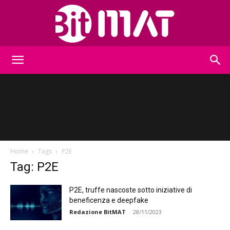
BitMat
Home
Tags
P2E
Tag: P2E
P2E, truffe nascoste sotto iniziative di
beneficenza e deepfake
Redazione BitMAT
-
28/11/2023