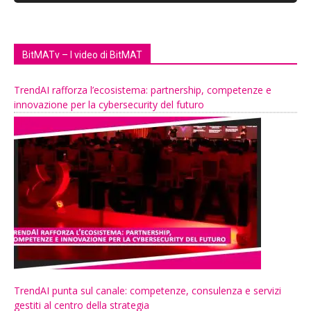
BitMATv – I video di BitMAT
TrendAI rafforza l’ecosistema: partnership, competenze e
innovazione per la cybersecurity del futuro
TrendAI punta sul canale: competenze, consulenza e servizi
gestiti al centro della strategia